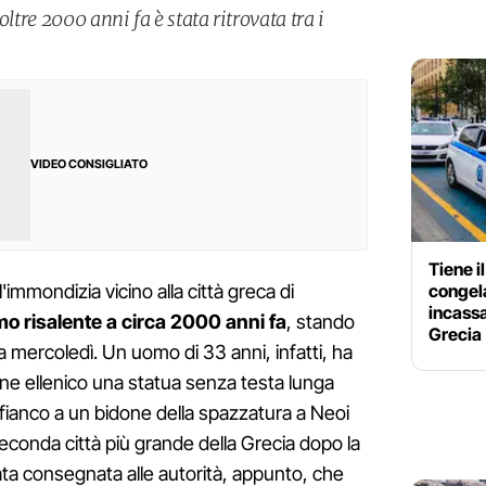
oltre 2000 anni fa è stata ritrovata tra i
VIDEO CONSIGLIATO
Tiene i
congela
'immondizia vicino alla città greca di
incassa
o risalente a circa 2000 anni fa
, stando
Grecia
ia mercoledì. Un uomo di 33 anni, infatti, ha
ine ellenico una statua senza testa lunga
 fianco a un bidone della spazzatura a Neoi
 seconda città più grande della Grecia dopo la
ata consegnata alle autorità, appunto, che