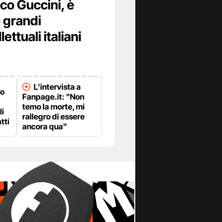
co Guccini, è
ù grandi
lettuali italiani
L'intervista a
co
Fanpage.it: "Non
temo la morte, mi
li
rallegro di essere
tti
ancora qua"