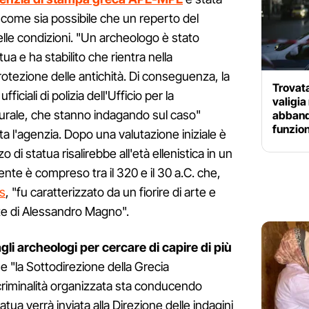
 come sia possibile che un reperto del
elle condizioni. "Un archeologo è stato
a e ha stabilito che rientra nella
rotezione delle antichità. Di conseguenza, la
Trovata
ficiali di polizia dell'Ufficio per la
valigia
turale, che stanno indagando sul caso"
abbando
funzio
 l'agenzia. Dopo una valutazione iniziale è
 di statua risalirebbe all'età ellenistica in un
te è compreso tra il 320 e il 30 a.C. che,
ss
, "fu caratterizzato da un fiorire di arte e
ste di Alessandro Magno".
gli archeologi per cercare di capire di più
 "la Sottodirezione della Grecia
a criminalità organizzata sta conducendo
tua verrà inviata alla Direzione delle indagini