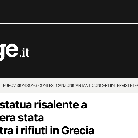
EUROVISION SONG CONTEST
CANZONI
CANTANTI
CONCERTI
INTERVISTE
TE
statua risalente a
era stata
 i rifiuti in Grecia