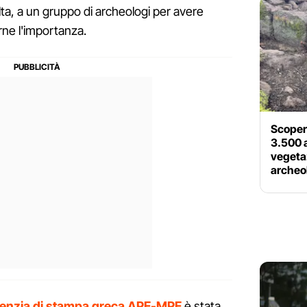
olta, a un gruppo di archeologi per avere
rne l'importanza.
Scoper
3.500 a
vegetaz
archeo
enzia di stampa greca APE-MPE
è stata