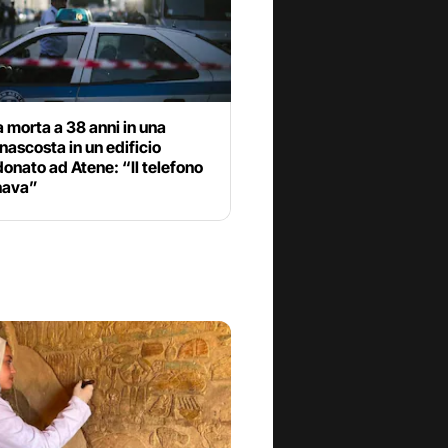
 morta a 38 anni in una
 nascosta in un edificio
nato ad Atene: “Il telefono
nava”