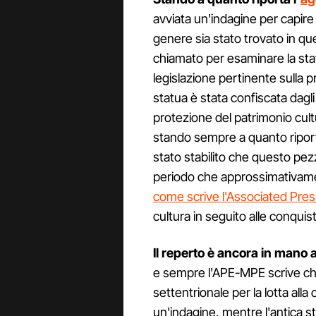
avviata un'indagine per capire
genere sia stato trovato in qu
chiamato per esaminare la statu
legislazione pertinente sulla p
statua è stata confiscata dagli uf
protezione del patrimonio cul
stando sempre a quanto riporta
stato stabilito che questo pezzo
periodo che approssimativamen
come scrive l'Associated Pre
cultura in seguito alle conqui
Il reperto è ancora in mano a
e sempre l'APE-MPE scrive che
settentrionale per la lotta all
un'indagine, mentre l'antica sta