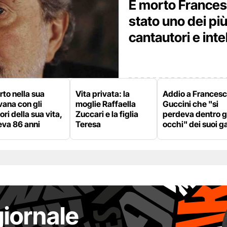
È morto Frances
stato uno dei pi
cantautori e intel
to nella sua
Vita privata: la
Addio a Frances
ana con gli
moglie Raffaella
Guccini che "si
ri della sua vita,
Zuccari e la figlia
perdeva dentro g
eva 86 anni
Teresa
occhi" dei suoi ga
giornale