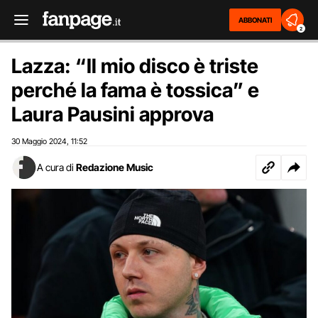
ABBONATI
2
Lazza: “Il mio disco è triste
perché la fama è tossica” e
Laura Pausini approva
30 Maggio 2024
11:52
,
A cura di
Redazione Music