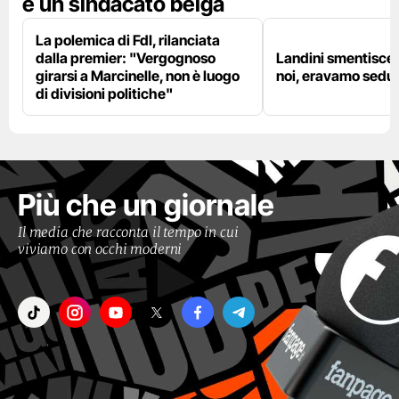
è un sindacato belga
La polemica di FdI, rilanciata
dalla premier: "Vergognoso
Landini smentisce
girarsi a Marcinelle, non è luogo
noi, eravamo sedut
di divisioni politiche"
Più che un giornale
Il media che racconta il tempo in cui
viviamo con occhi moderni