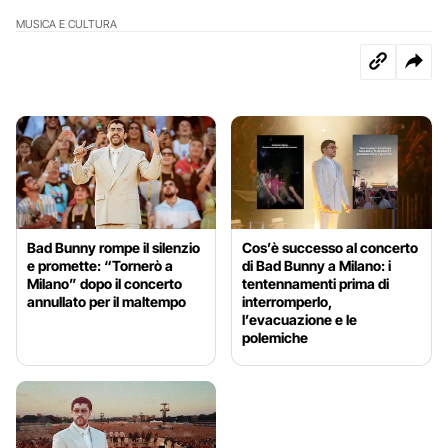
MUSICA E CULTURA
Bad Bunny rompe il silenzio
Cos’è successo al concerto
e promette: “Tornerò a
di Bad Bunny a Milano: i
Milano” dopo il concerto
tentennamenti prima di
annullato per il maltempo
interromperlo,
l’evacuazione e le
polemiche