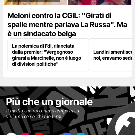
Meloni contro la CGIL: "Girati di
spalle mentre parlava La Russa". Ma
è un sindacato belga
La polemica di FdI, rilanciata
dalla premier: "Vergognoso
Landini smentisce
girarsi a Marcinelle, non è luogo
noi, eravamo sedut
di divisioni politiche"
Più che un giornale
Il media che racconta il tempo in cui
viviamo con occhi moderni