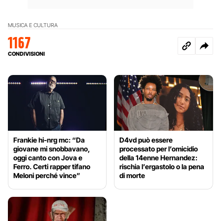
MUSICA E CULTURA
1167
CONDIVISIONI
Frankie hi-nrg mc: “Da
D4vd può essere
giovane mi snobbavano,
processato per l’omicidio
oggi canto con Jova e
della 14enne Hernandez:
Ferro. Certi rapper tifano
rischia l’ergastolo o la pena
Meloni perché vince”
di morte