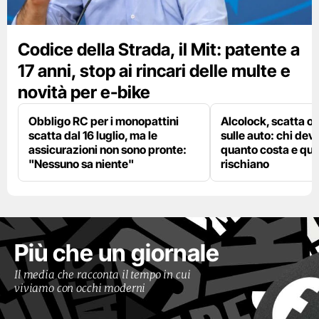
Codice della Strada, il Mit: patente a
17 anni, stop ai rincari delle multe e
novità per e-bike
Obbligo RC per i monopattini
Alcolock, scatta og
scatta dal 16 luglio, ma le
sulle auto: chi deve
assicurazioni non sono pronte:
quanto costa e qual
"Nessuno sa niente"
rischiano
Più che un giornale
Il media che racconta il tempo in cui
viviamo con occhi moderni