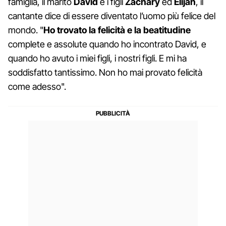
famiglia, il marito
David
e i figli
Zachary
ed
Elijah
, il
cantante dice di essere diventato l’uomo più felice del
mondo. "
Ho trovato la felicità e la beatitudine
complete e assolute quando ho incontrato David, e
quando ho avuto i miei figli, i nostri figli. E mi ha
soddisfatto tantissimo. Non ho mai provato felicità
come adesso".