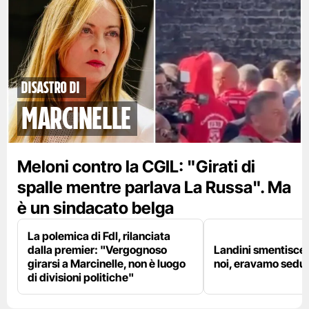
disastro di
marcinelle
Meloni contro la CGIL: "Girati di
spalle mentre parlava La Russa". Ma
è un sindacato belga
La polemica di FdI, rilanciata
dalla premier: "Vergognoso
Landini smentisce
girarsi a Marcinelle, non è luogo
noi, eravamo sedut
di divisioni politiche"