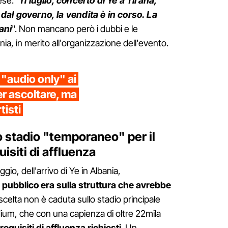
se: "
11 luglio, concerto di Ye a Tirana,
ti dal governo, la vendita è in corso. La
iani
". Non mancano però i dubbi e le
ia, in merito all'organizzazione dell'evento.
 "audio only" ai
er ascoltare, ma
tisti
o stadio "temporaneo" per il
uisiti di affluenza
io, dell'arrivo di Ye in Albania,
el pubblico era sulla struttura che avrebbe
 scelta non è caduta sullo stadio principale
tadium, che con una capienza di oltre 22mila
equisiti di affluenza richiesti
. Un