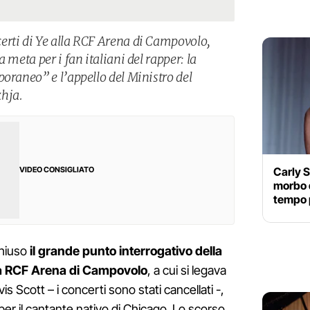
erti di Ye alla RCF Arena di Campovolo,
 meta per i fan italiani del rapper: la
poraneo” e l’appello del Ministro del
hja.
Carly S
VIDEO CONSIGLIATO
morbo d
tempo p
chiuso
il grande punto interrogativo della
a RCF Arena di Campovolo
, a cui si legava
s Scott – i concerti sono stati cancellati -,
per il cantante nativo di Chicago. Lo scorso