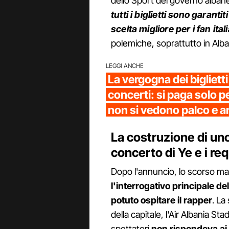
dello Sport del governo albane
tutti i biglietti sono garanti
scelta migliore per i fan ital
polemiche, soprattutto in Alban
LEGGI ANCHE
La vergogna dei biglietti
concerti: si paga solo p
non si vedono palco e ar
La costruzione di un
concerto di Ye e i req
Dopo l'annuncio, lo scorso magg
l'interrogativo principale d
potuto ospitare il rapper
. La
della capitale, l'Air Albania S
spettatori
non rispondeva ai r