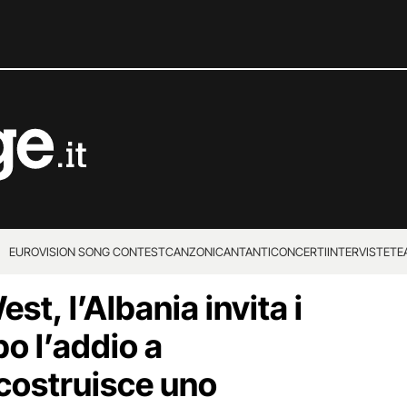
EUROVISION SONG CONTEST
CANZONI
CANTANTI
CONCERTI
INTERVISTE
TE
t, l’Albania invita i
po l’addio a
costruisce uno