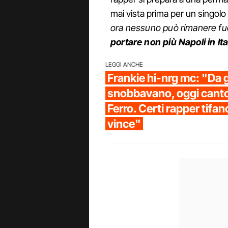
mai vista prima per un singolo 
ora nessuno può rimanere fuor
portare non più Napoli in Ital
LEGGI ANCHE
Frankie hi-nrg mc: "Da 
snobbavano, oggi canto
Ferro. Certi rapper tifa
vince"