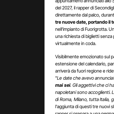
appuntamenti annunciati allo
del 2027, il rapper di Secondig
direttamente dal palco, durant
tre nuove date, portando il t
nell'impianto di Fuorigrotta. U
una richiesta di biglietti senza
virtualmente in coda.
Visibilmente emozionato sul pa
estensione del calendario, par
arriverà da fuori regione e ride
"
Le date che avevo annuncia
mai sei
. Gli aggettivi che ci 
napoletani sono accoglienti. 
di Roma, Milano, tutta Italia,
l'aggiunta di questi tre nuovi s
rapper si prepara a una perm