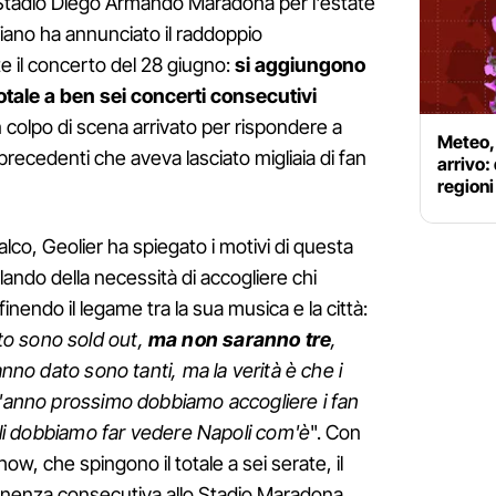
 Stadio Diego Armando Maradona per l'estate
liano ha annunciato il raddoppio
e il concerto del 28 giugno:
si aggiungono
otale a ben sei concerti consecutivi
n colpo di scena arrivato per rispondere a
Meteo, 
 precedenti che aveva lasciato migliaia di fan
arrivo:
regioni
lco, Geolier ha spiegato i motivi di questa
lando della necessità di accogliere chi
finendo il legame tra la sua musica e la città:
to sono sold out,
ma non saranno tre
,
hanno dato sono tanti, ma la verità è che i
L'anno prossimo dobbiamo accogliere i fan
 gli dobbiamo far vedere Napoli com'è
". Con
how, che spingono il totale a sei serate, il
anenza consecutiva allo Stadio Maradona