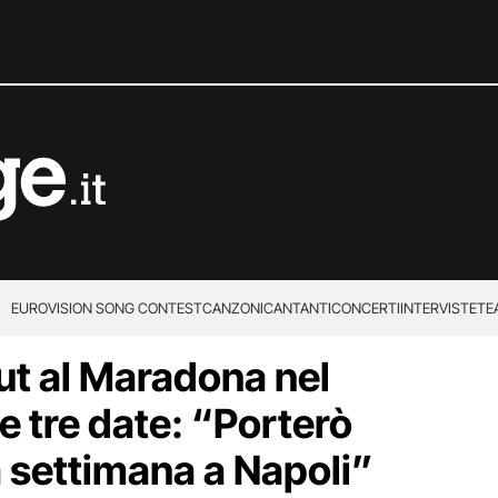
EUROVISION SONG CONTEST
CANZONI
CANTANTI
CONCERTI
INTERVISTE
TE
ut al Maradona nel
e tre date: “Porterò
na settimana a Napoli”