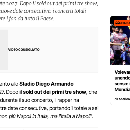
 2027. Dopo il sold out dei primi tre show,
 nuove date consecutive: i concerti totali
re i fan da tutto il Paese.
OPINI
VIDEO CONSIGLIATO
Voleva
unendo
senso: 
ento allo
Stadio Diego Armando
Mondia
027. Dopo
il sold out dei primi tre show
, che
di
Federico
durante il suo concerto, il rapper ha
re tre date consecutive, portando il totale a sei
 più Napoli in Italia, ma l'Italia a Napoli
".