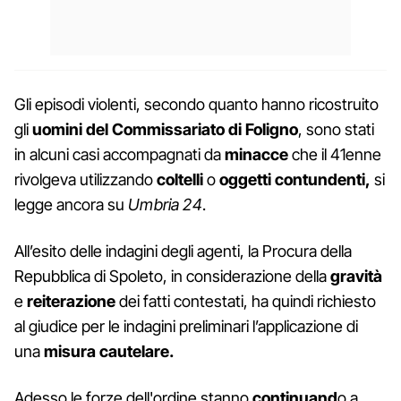
Gli episodi violenti, secondo quanto hanno ricostruito
gli
uomini del Commissariato di Foligno
, sono stati
in alcuni casi accompagnati da
minacce
che il 41enne
rivolgeva utilizzando
coltelli
o
oggetti contundenti,
si
legge ancora su
Umbria 24
.
All’esito delle indagini degli agenti, la Procura della
Repubblica di Spoleto, in considerazione della
gravità
e
reiterazione
dei fatti contestati, ha quindi richiesto
al giudice per le indagini preliminari l’applicazione di
una
misura cautelare.
Adesso le forze dell'ordine stanno
continuand
o a