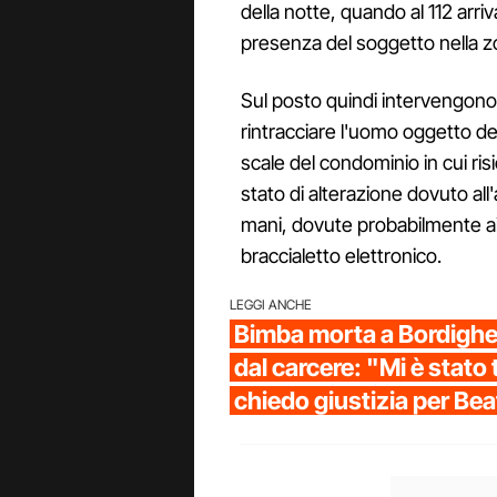
della notte, quando al 112 arr
presenza del soggetto nella zo
Sul posto quindi intervengono 
rintracciare l'uomo oggetto de
scale del condominio in cui ris
stato di alterazione dovuto all'a
mani, dovute probabilmente ai te
braccialetto elettronico.
LEGGI ANCHE
Bimba morta a Bordigher
dal carcere: "Mi è stato 
chiedo giustizia per Bea