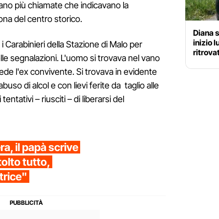
ivano più chiamate che indicavano la
na del centro storico.
Diana 
inizio l
i Carabinieri della Stazione di Malo per
ritrova
lle segnalazioni. L'uomo si trovava nel vano
iede l'ex convivente. Si trovava in evidente
buso di alcol e con lievi ferite da taglio alle
ntativi – riusciti – di liberarsi del
a, il papà scrive
tolto tutto,
trice"