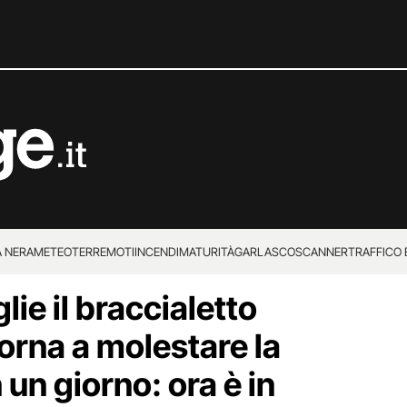
 NERA
METEO
TERREMOTI
INCENDI
MATURITÀ
GARLASCO
SCANNER
TRAFFICO E
lie il braccialetto
 SUPERENALOTTO
torna a molestare la
 un giorno: ora è in