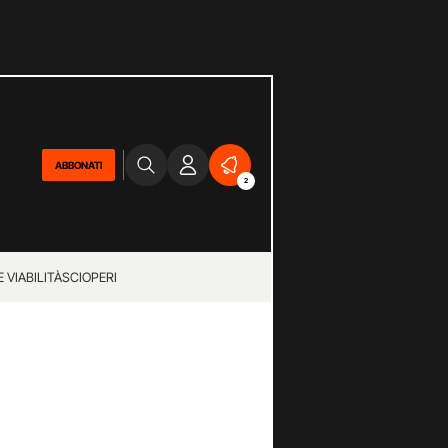
ABBONATI
2
 VIABILITÀ
SCIOPERI