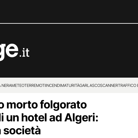
 NERA
METEO
TERREMOTI
INCENDI
MATURITÀ
GARLASCO
SCANNER
TRAFFICO E
no morto folgorato
 SUPERENALOTTO
i un hotel ad Algeri:
 società