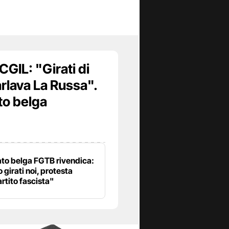
CGIL: "Girati di
rlava La Russa".
to belga
cato belga FGTB rivendica:
 girati noi, protesta
rtito fascista"