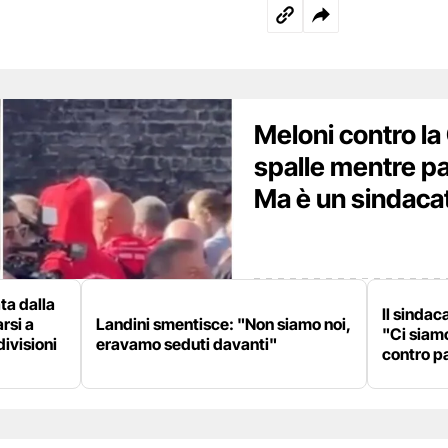
Meloni contro la 
spalle mentre pa
Ma è un sindaca
ata dalla
Il sinda
rsi a
Landini smentisce: "Non siamo noi,
"Ci siamo
divisioni
eravamo seduti davanti"
contro pa