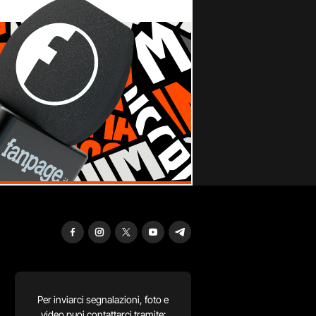
Per inviarci segnalazioni, foto e
video puoi contattarci tramite: