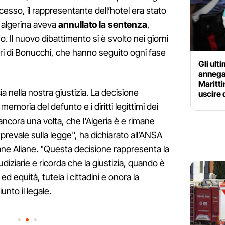
ocesso, il rappresentante dell’hotel era stato
 algerina aveva
annullato la sentenza
,
o. Il nuovo dibattimento si è svolto nei giorni
ori di Bonucchi, che hanno seguito ogni fase
Gli ult
annegat
Maritti
 nella nostra giustizia. La decisione
uscire 
memoria del defunto e i diritti legittimi dei
ancora una volta, che l'Algeria è e rimane
la prevale sulla legge", ha dichiarato all’ANSA
iane Aliane. "Questa decisione rappresenta la
iudiziarie e ricorda che la giustizia, quando è
 equità, tutela i cittadini e onora la
unto il legale.