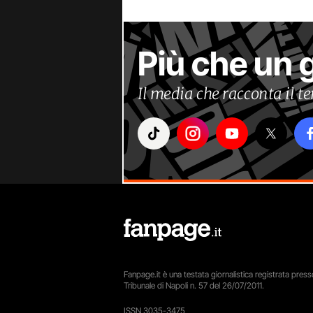
Più che un 
Il media che racconta il 
Fanpage.it è una testata giornalistica registrata presso
Tribunale di Napoli n. 57 del 26/07/2011.
ISSN 3035-3475