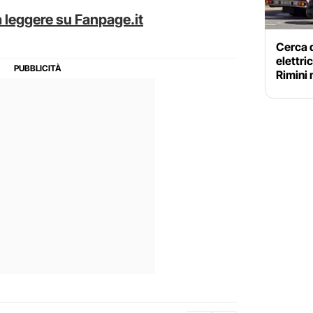
 leggere su Fanpage.it
Cerca d
elettri
Rimini 