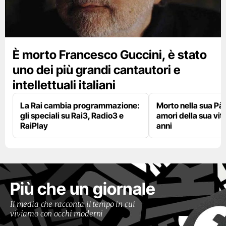
È morto Francesco Guccini, è stato
uno dei più grandi cantautori e
intellettuali italiani
La Rai cambia programmazione:
Morto nella sua Pà
gli speciali su Rai3, Radio3 e
amori della sua vit
RaiPlay
anni
Più che un giornale
Il media che racconta il tempo in cui
viviamo con occhi moderni