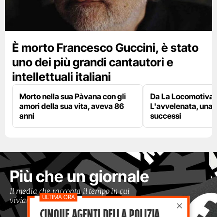
È morto Francesco Guccini, è stato
uno dei più grandi cantautori e
intellettuali italiani
Morto nella sua Pàvana con gli
Da La Locomotiva 
amori della sua vita, aveva 86
L'avvelenata, una v
anni
successi
Più che un giornale
Il media che racconta il tempo in cui
viviamo con occhi moderni
Cinque agenti della polizia