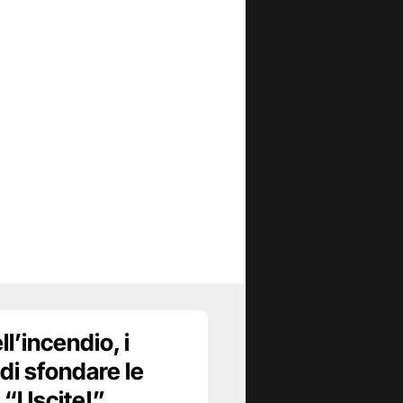
ll’incendio, i
di sfondare le
: “Uscite!”