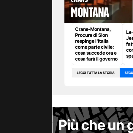
Montana
Crans-Montana,
Le 
Procura di Sion
Jes
respinge l'Italia
fat
come parte civile:
con
cosa succede ora e
spa
cosa farà il governo
LEGGI TUTTA LA STORIA
SEGU
Più che un 