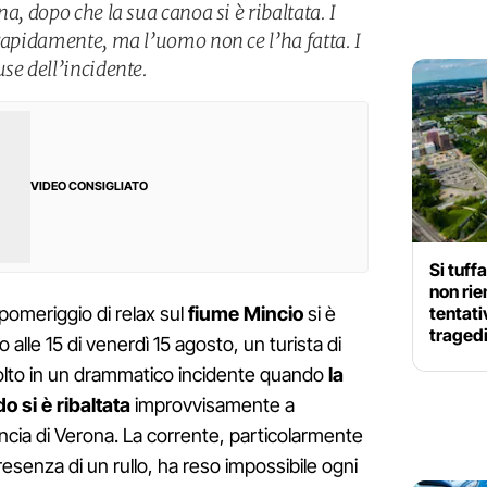
a, dopo che la sua canoa si è ribaltata. I
 rapidamente, ma l’uomo non ce l’ha fatta. I
se dell’incidente.
VIDEO CONSIGLIATO
Si tuff
non ri
tentati
omeriggio di relax sul
fiume Mincio
si è
traged
 alle 15 di venerdì 15 agosto, un turista di
volto in un drammatico incidente quando
la
 si è ribaltata
improvvisamente a
incia di Verona. La corrente, particolarmente
presenza di un rullo, ha reso impossibile ogni