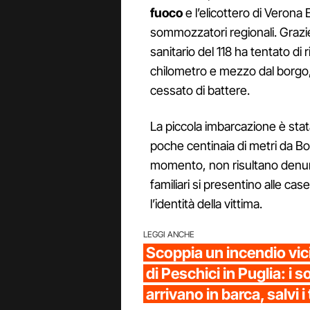
fuoco
e l’elicottero di Verona 
sommozzatori regionali. Grazie a
sanitario del 118 ha tentato di
chilometro e mezzo dal borgo, 
cessato di battere.
La piccola imbarcazione è stata
poche centinaia di metri da Bo
momento, non risultano denun
familiari si presentino alle c
l’identità della vittima.
LEGGI ANCHE
Scoppia un incendio vic
di Peschici in Puglia: i s
arrivano in barca, salvi i 