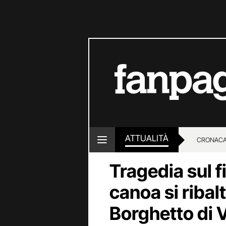
ATTUALITÀ
CRONACA
Tragedia sul f
LOTTO E
canoa si ribal
Borghetto di 