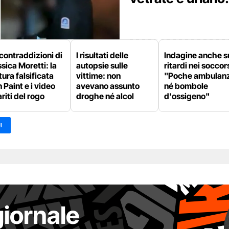
contraddizioni di
I risultati delle
Indagine anche s
sica Moretti: la
autopsie sulle
ritardi nei soccors
tura falsificata
vittime: non
"Poche ambulan
 Paint e i video
avevano assunto
né bombole
riti del rogo
droghe né alcol
d'ossigeno"
I
giornale