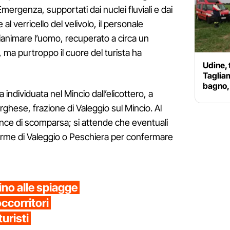
Emergenza, supportati dai nuclei fluviali e dai
l verricello del velivolo, il personale
 rianimare l’uomo, recuperato a circa un
ma purtroppo il cuore del turista ha
Udine, 
Taglia
bagno, 
 individuata nel Mincio dall’elicottero, a
rghese, frazione di Valeggio sul Mincio. Al
ce di scomparsa; si attende che eventuali
aserme di Valeggio o Peschiera per confermare
ino alle spiagge
occorritori
turisti