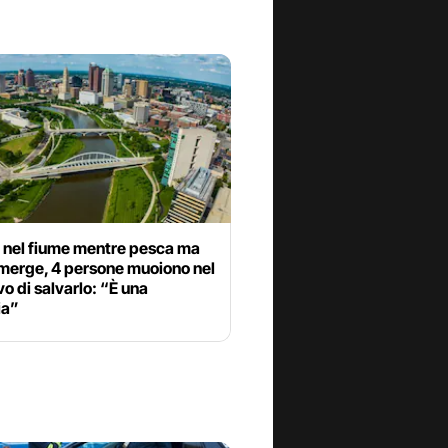
a nel fiume mentre pesca ma
emerge, 4 persone muoiono nel
vo di salvarlo: “È una
ia”