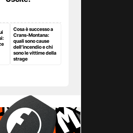
Cosa è successo a
ui
Crans-Montana:
i:
quali sono cause
ze
dell’incendio e chi
sono le vittime della
strage