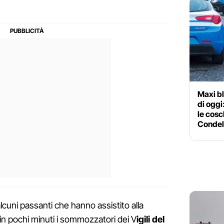
Maxi bl
di oggi
le cos
Condel
alcuni passanti che hanno assistito alla
 in pochi minuti i sommozzatori dei V
igili del