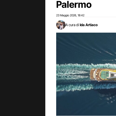
Palermo
23 Maggio 2026
18:42
,
A cura di
Ida Artiaco