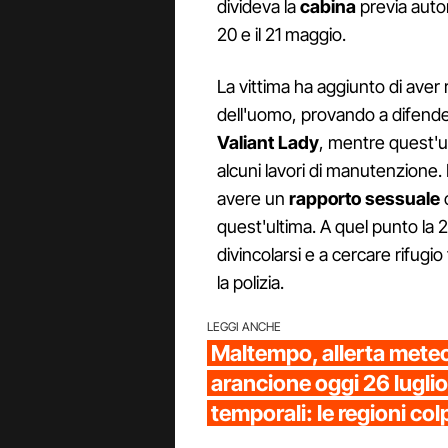
divideva la
cabina
previa autor
20 e il 21 maggio.
La vittima ha aggiunto di aver 
dell'uomo, provando a difende
Valiant
Lady
, mentre quest'ul
alcuni lavori di manutenzione. 
avere un
rapporto sessuale
c
quest'ultima. A quel punto la 
divincolarsi e a cercare rifugio
la polizia.
LEGGI ANCHE
Maltempo, allerta meteo 
arancione oggi 26 luglio
temporali: le regioni col