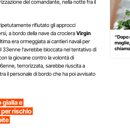
izzazione del comandante, nella notte fra il
ripetutamente rifiutato gli approcci
rsi, a bordo della nave da crociera
Virgin
“Dopo m
tima era ormeggiata ai cantieri navali per
moglie,
chiama 
Il 33enne l'avrebbe bloccata nel tentativo di
on la giovane contro la volontà di
26enne, terrorizzata, sarebbe riuscita a
 tra il personale di bordo che ha poi avvisato
gialla e
 per rischio
pite