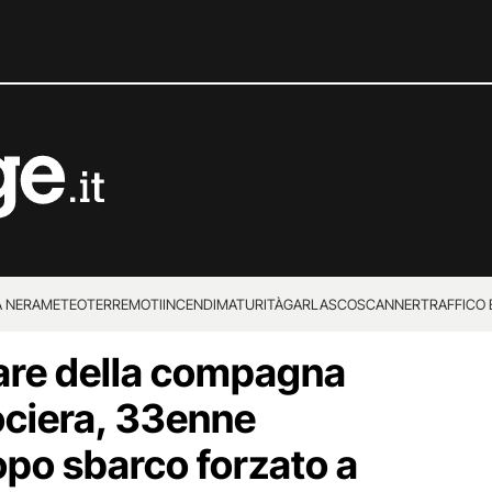
 NERA
METEO
TERREMOTI
INCENDI
MATURITÀ
GARLASCO
SCANNER
TRAFFICO E
are della compagna
 SUPERENALOTTO
ociera, 33enne
po sbarco forzato a