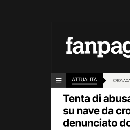
ATTUALITÀ
CRONACA
Tenta di abus
LOTTO E
su nave da cr
denunciato do