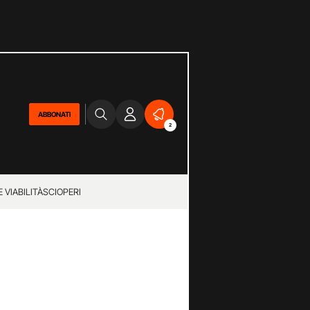
ABBONATI
2
 VIABILITÀ
SCIOPERI