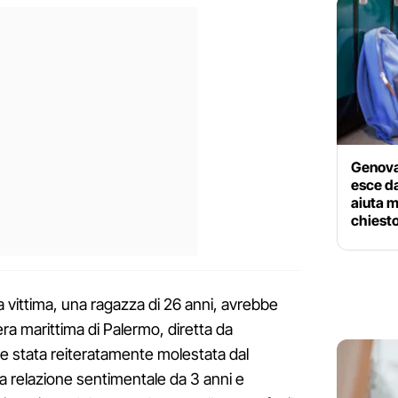
Genova
esce da
aiuta m
chiesto
a vittima, una ragazza di 26 anni, avrebbe
iera marittima di Palermo, diretta da
e stata reiteratamente molestata dal
a relazione sentimentale da 3 anni e