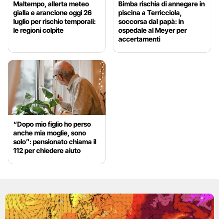
Maltempo, allerta meteo
Bimba rischia di annegare in
gialla e arancione oggi 26
piscina a Terricciola,
luglio per rischio temporali:
soccorsa dal papà: in
le regioni colpite
ospedale al Meyer per
accertamenti
“Dopo mio figlio ho perso
anche mia moglie, sono
solo”: pensionato chiama il
112 per chiedere aiuto