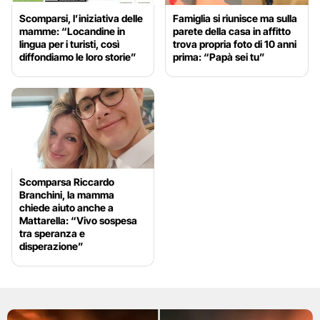
Scomparsi, l’iniziativa delle
Famiglia si riunisce ma sulla
mamme: “Locandine in
parete della casa in affitto
lingua per i turisti, così
trova propria foto di 10 anni
diffondiamo le loro storie”
prima: “Papà sei tu”
Scomparsa Riccardo
Branchini, la mamma
chiede aiuto anche a
Mattarella: “Vivo sospesa
tra speranza e
disperazione”