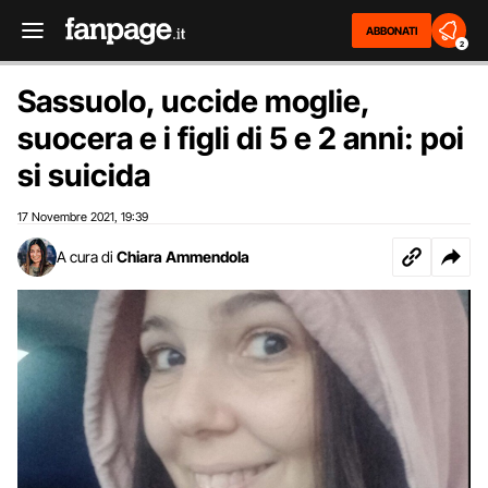
ABBONATI
2
Sassuolo, uccide moglie,
suocera e i figli di 5 e 2 anni: poi
si suicida
17 Novembre 2021
19:39
,
A cura di
Chiara Ammendola