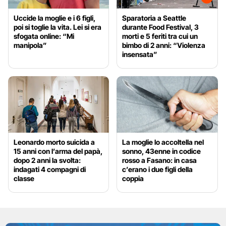
Uccide la moglie e i 6 figli,
Sparatoria a Seattle
poi si toglie la vita. Lei si era
durante Food Festival, 3
sfogata online: “Mi
morti e 5 feriti tra cui un
manipola”
bimbo di 2 anni: “Violenza
insensata”
Leonardo morto suicida a
La moglie lo accoltella nel
15 anni con l’arma del papà,
sonno, 43enne in codice
dopo 2 anni la svolta:
rosso a Fasano: in casa
indagati 4 compagni di
c’erano i due figli della
classe
coppia