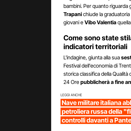
bambini. Per quanto riguarda gli
Trapani
chiude la graduatoria
giovani e
Vibo Valentia
quella
Come sono state stilat
indicatori territoriali
L'indagine, giunta alla sua
ses
Festival dell'economia di Trent
storica classifica della Qualità 
24 Ore
pubblicherà a fine a
LEGGI ANCHE
Nave militare italiana a
petroliera russa della "f
controlli davanti a Pante