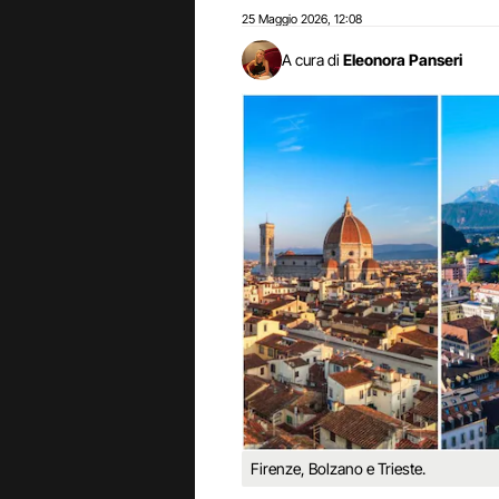
25 Maggio 2026
12:08
,
A cura di
Eleonora Panseri
Firenze, Bolzano e Trieste.