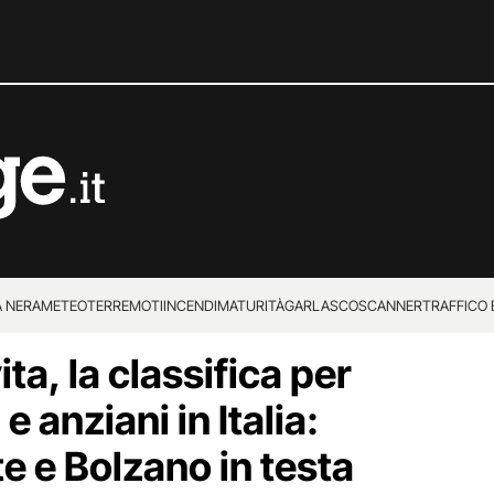
 NERA
METEO
TERREMOTI
INCENDI
MATURITÀ
GARLASCO
SCANNER
TRAFFICO E
ita, la classifica per
 SUPERENALOTTO
e anziani in Italia:
te e Bolzano in testa