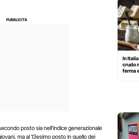
In Itali
crudo m
ferma e
l secondo posto sia nell'indice generazionale
 giovani, ma al 13esimo posto in quello dei