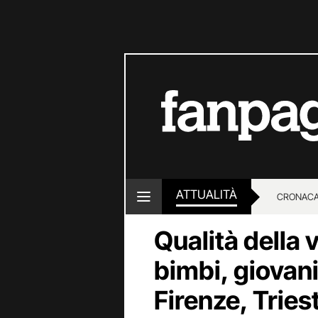
ATTUALITÀ
CRONACA
Qualità della v
LOTTO E
bimbi, giovani 
Firenze, Tries