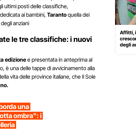
 ultimi posti delle classifiche,
 dedicata ai bambini,
Taranto
quella dei
 degli anziani
Affitti,
e le tre classifiche: i nuovi
crescon
degli a
ta edizione
e presentata in anteprima al
o, è una delle tappe di avvicinamento alla
della vita delle province italiane, che Il Sole
nno.
bborda una
lotta ombra": i
lleria