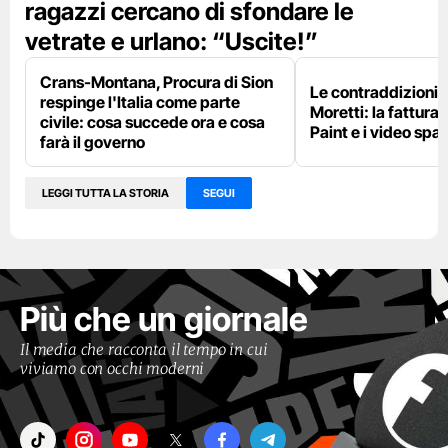
ragazzi cercano di sfondare le
vetrate e urlano: “Uscite!”
Crans-Montana, Procura di Sion
Le contraddizioni 
respinge l'Italia come parte
Moretti: la fattura 
civile: cosa succede ora e cosa
Paint e i video spar
farà il governo
LEGGI TUTTA LA STORIA
SEGUI
Più che un giornale
Il media che racconta il tempo in cui
viviamo con occhi moderni