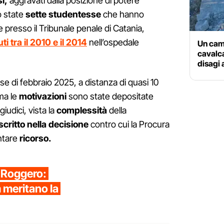
i,
aggravati dalla posizione di potere
o state
sette studentesse
che hanno
 presso il Tribunale penale di Catania,
i tra il 2010 e il 2014
nell’ospedale
Un cami
cavalc
disagi a
se di febbraio 2025, a distanza di quasi 10
 ma le
motivazioni
sono state depositate
giudici, vista la
complessità
della
scritto
nella decisione
contro cui la Procura
ntare
ricorso.
 Roggero:
 meritano la