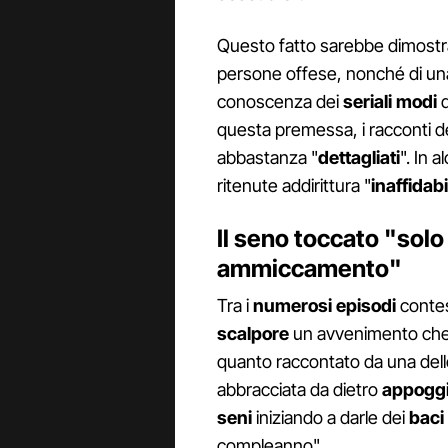
Questo fatto sarebbe dimostra
persone offese, nonché di una 
conoscenza dei
seriali modi
d
questa premessa, i racconti d
abbastanza "
dettagliati
". In 
ritenute addirittura "
inaffidabi
Il seno toccato "solo
ammiccamento"
Tra i
numerosi episodi
contes
scalpore
un avvenimento che 
quanto raccontato da una delle
abbracciata da dietro
appoggi
seni
iniziando a darle dei
baci
compleanno".