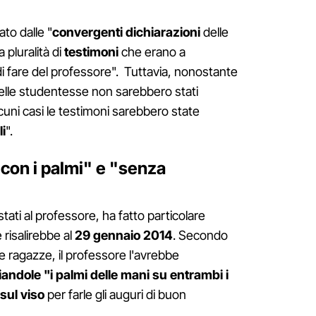
to dalle "
convergenti dichiarazioni
delle
pluralità di
testimoni
che erano a
i fare del professore". Tuttavia, nonostante
elle studentesse non sarebbero stati
alcuni casi le testimoni sarebbero state
li
".
 con i palmi" e "senza
tati al professore, ha fatto particolare
risalirebbe al
29 gennaio 2014
. Secondo
 ragazze, il professore l'avrebbe
andole "i palmi delle mani
su entrambi i
 sul viso
per farle gli auguri di buon