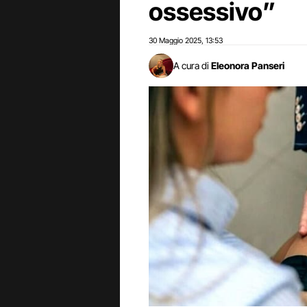
ossessivo”
30 Maggio 2025
13:53
,
A cura di
Eleonora Panseri