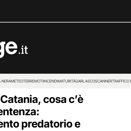
 NERA
METEO
TERREMOTI
INCENDI
MATURITÀ
GARLASCO
SCANNER
TRAFFICO E
 Catania, cosa c’è
 SUPERENALOTTO
sentenza:
to predatorio e