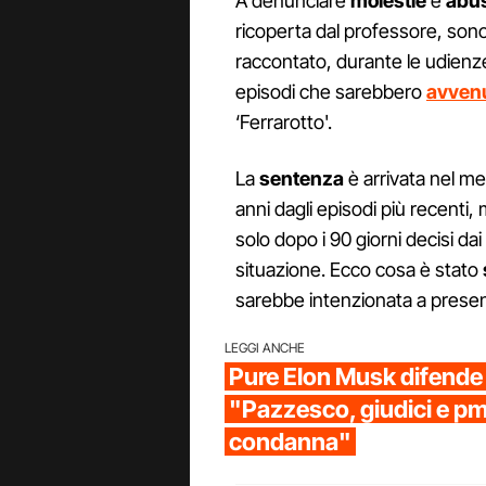
A denunciare
molestie
e
abus
ricoperta dal professore, son
raccontato, durante le udienze
episodi che sarebbero
avvenut
‘Ferrarotto'.
La
sentenza
è arrivata nel me
anni dagli episodi più recenti,
solo dopo i 90 giorni decisi dai 
situazione. Ecco cosa è stato
sarebbe intenzionata a prese
LEGGI ANCHE
Pure Elon Musk difende
"Pazzesco, giudici e pm
condanna"