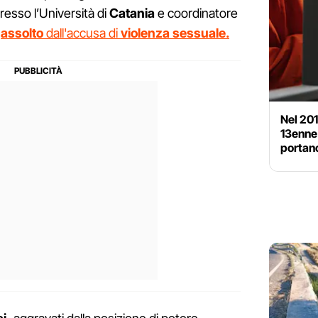
esso l’Università di
Catania
e coordinatore
o
assolto
dall'accusa di
violenza
sessuale.
Nel 201
13enne:
portano