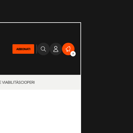
ABBONATI
2
 VIABILITÀ
SCIOPERI