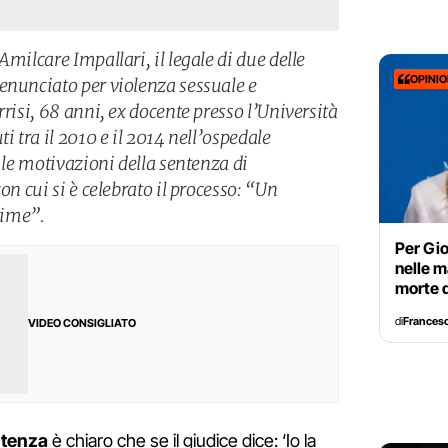
milcare Impallari, il legale di due delle
OPINI
enunciato per violenza sessuale e
rrisi, 68 anni, ex docente presso l’Università
i tra il 2010 e il 2014 nell’ospedale
r le motivazioni della sentenza di
on cui si è celebrato il processo: “Un
time”.
Per Gio
nelle m
morte d
di
Francesc
VIDEO CONSIGLIATO
tenza
è chiaro che se il giudice dice: ‘Io la