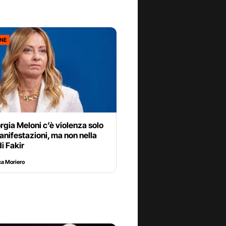
ONE
rgia Meloni c’è violenza solo
anifestazioni, ma non nella
i Fakir
a Moriero