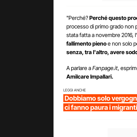
"Perché?
Perché questo pro
processo di primo grado non p
stata fatta a novembre 2016, l
fallimento pieno
e non solo p
senza, tra l'altro, avere sod
A parlare a
Fanpage.it
, esprim
Amilcare Impallari.
LEGGI ANCHE
Dobbiamo solo vergogna
ci fanno paura i migrant