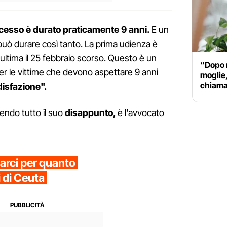
cesso è durato praticamente 9 anni.
E un
uò durare così tanto. La prima udienza è
'ultima il 25 febbraio scorso. Questo è un
“Dopo m
er le vittime che devono aspettare 9 anni
moglie,
chiama 
disfazione".
endo tutto il suo
disappunto,
è l'avvocato
rci per quanto
i di Ceuta