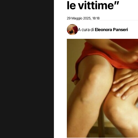
le vittime”
29 Maggio 2025
18:18
,
A cura di
Eleonora Panseri