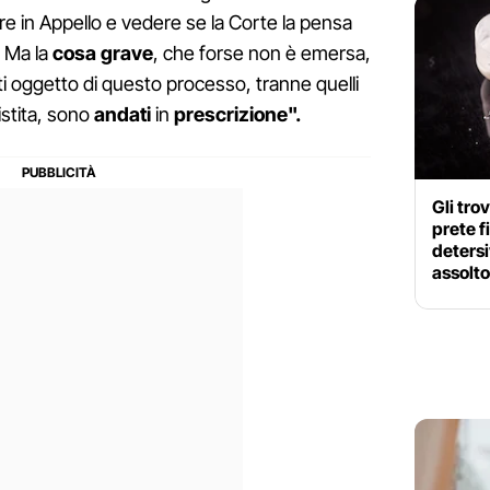
e in Appello e vedere se la Corte la pensa
. Ma la
cosa grave
, che forse non è emersa,
ti oggetto di questo processo, tranne quelli
sistita, sono
andati
in
prescrizione".
Gli tro
prete f
detersi
assolto