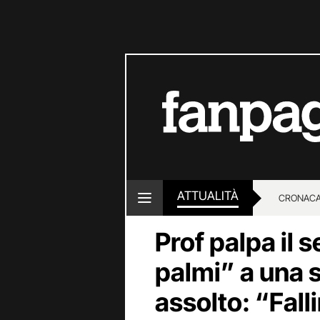
ATTUALITÀ
CRONACA
Prof palpa il 
LOTTO E
palmi” a una 
assolto: “Fall