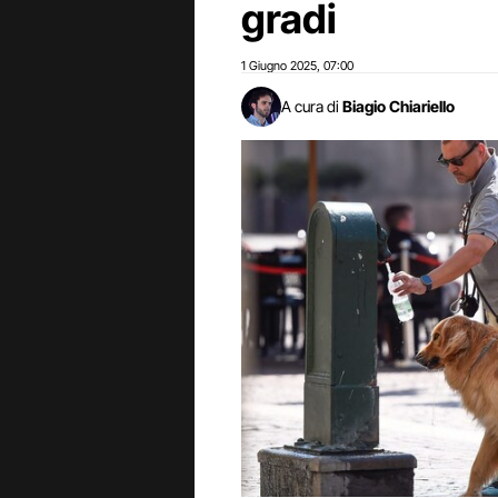
gradi
1 Giugno 2025
07:00
,
A cura di
Biagio Chiariello