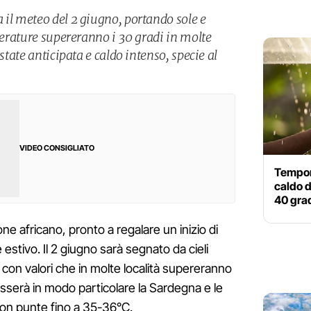
 il meteo del 2 giugno, portando sole e
mperature supereranno i 30 gradi in molte
Estate anticipata e caldo intenso, specie al
VIDEO CONSIGLIATO
Tempora
caldo d
40 grad
iclone africano, pronto a regalare un inizio di
stivo. Il 2 giugno sarà segnato da cieli
con valori che in molte località supereranno
resserà in modo particolare la Sardegna e le
 con punte fino a 35-36°C.