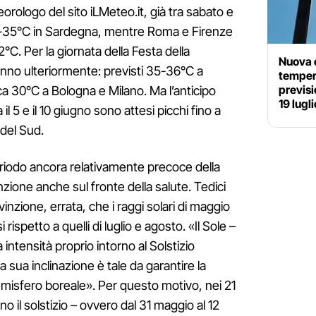
ologo del sito iLMeteo.it, già tra sabato e
-35°C in Sardegna, mentre Roma e Firenze
°C. Per la giornata della Festa della
Nuova o
anno ulteriormente: previsti 35-36°C a
tempera
previsi
ca 30°C a Bologna e Milano. Ma l’anticipo
19 lugli
il 5 e il 10 giugno sono attesi picchi fino a
 del Sud.
eriodo ancora relativamente precoce della
nzione anche sul fronte della salute. Tedici
inzione, errata, che i raggi solari di maggio
ispetto a quelli di luglio e agosto. «Il Sole –
intensità proprio intorno al Solstizio
a sua inclinazione è tale da garantire la
emisfero boreale». Per questo motivo, nei 21
 il solstizio – ovvero dal 31 maggio al 12