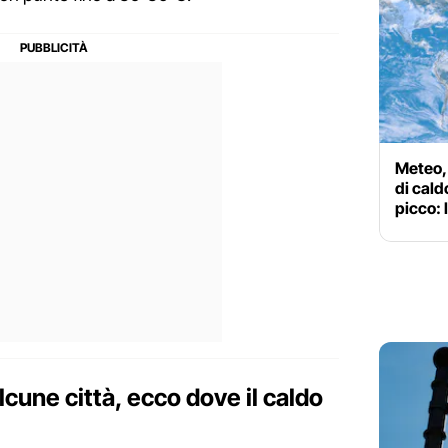
Meteo, 
di cald
picco: 
lcune città, ecco dove il caldo