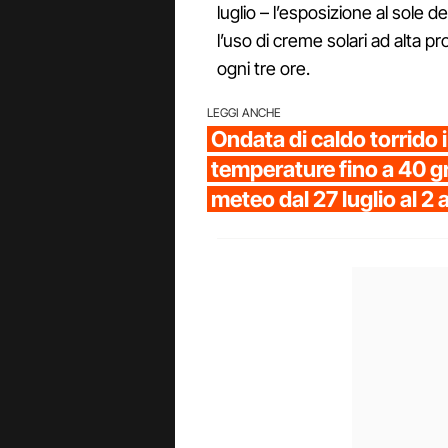
luglio – l’esposizione al sol
l’uso di creme solari ad alta p
ogni tre ore.
LEGGI ANCHE
Ondata di caldo torrido i
temperature fino a 40 gr
meteo dal 27 luglio al 2