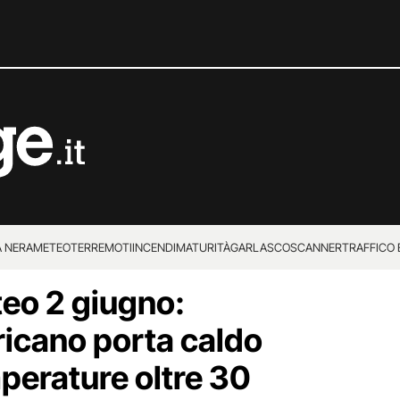
 NERA
METEO
TERREMOTI
INCENDI
MATURITÀ
GARLASCO
SCANNER
TRAFFICO E
teo 2 giugno:
 SUPERENALOTTO
ricano porta caldo
emperature oltre 30