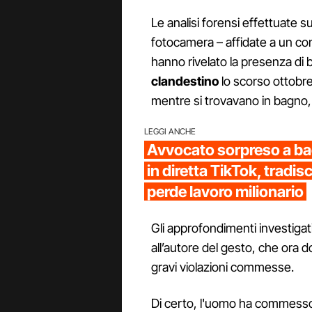
Le analisi forensi effettuate 
fotocamera – affidate a un co
hanno rivelato la presenza di
clandestino
lo scorso ottobre
mentre si trovavano in bagno, 
LEGGI ANCHE
Avvocato sorpreso a ba
in diretta TikTok, tradis
perde lavoro milionario
Gli approfondimenti investigat
all’autore del gesto, che ora do
gravi violazioni commesse.
Di certo, l'uomo ha commesso u