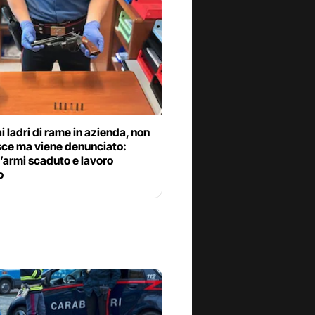
i ladri di rame in azienda, non
isce ma viene denunciato:
’armi scaduto e lavoro
o