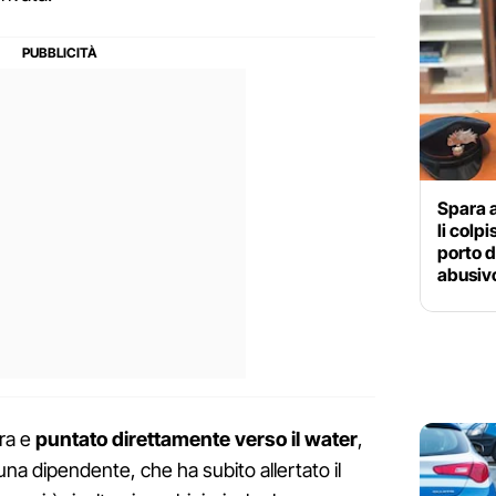
Spara a
li colp
porto d
abusiv
ura e
puntato direttamente verso il water
,
na dipendente, che ha subito allertato il