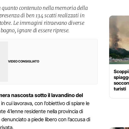
 su quanto contenuto nella memoria della
resenza di ben 134 scatti realizzati in
tobre. Le immagini ritraevano diverse
bagno, ignare di essere riprese.
VIDEO CONSIGLIATO
Scoppia
spiagge
soccorr
turisti
era nascosta sotto il lavandino del
in cui lavorava, con l’obiettivo di spiare le
te 41enne residente nella provincia di
denunciato a piede libero con l’accusa di
rivata.