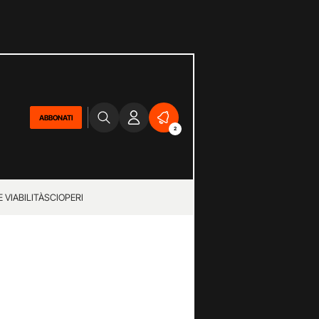
ABBONATI
2
 VIABILITÀ
SCIOPERI