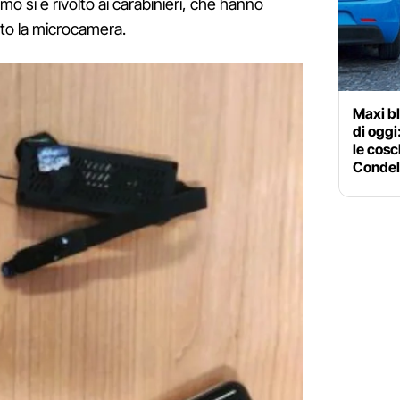
imo si è rivolto ai carabinieri, che hanno
ato la microcamera.
Maxi bl
di oggi
le cos
Condel