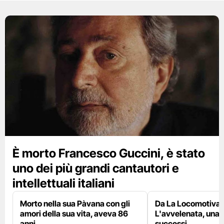
È morto Francesco Guccini, è stato
uno dei più grandi cantautori e
intellettuali italiani
Morto nella sua Pàvana con gli
Da La Locomotiva 
amori della sua vita, aveva 86
L'avvelenata, una v
anni
successi