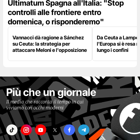
Ultimatum Spagna all'Italia: "Stop
controlli alle frontiere entro
domenica, o risponderemo"
Vannacci dà ragione a Sánchez
Da Ceuta a Lamped
su Ceuta: la strategia per
l'Europa si è resa r
attaccare Meloni e l'opposizione
lungo i confini
Più che un giornale
Il media che racconta il tempo in cui
viviamo con occhi moderni