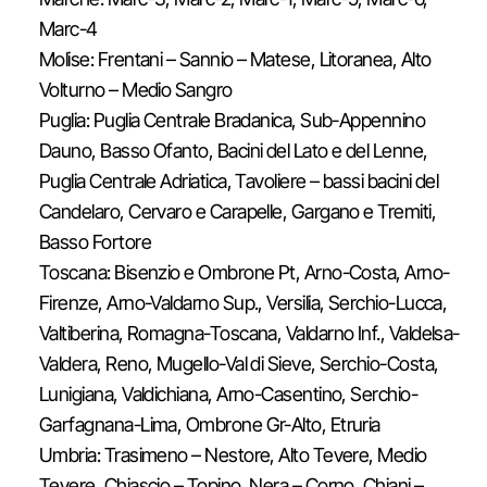
Marc-4
Molise: Frentani – Sannio – Matese, Litoranea, Alto
Volturno – Medio Sangro
Puglia: Puglia Centrale Bradanica, Sub-Appennino
Dauno, Basso Ofanto, Bacini del Lato e del Lenne,
Puglia Centrale Adriatica, Tavoliere – bassi bacini del
Candelaro, Cervaro e Carapelle, Gargano e Tremiti,
Basso Fortore
Toscana: Bisenzio e Ombrone Pt, Arno-Costa, Arno-
Firenze, Arno-Valdarno Sup., Versilia, Serchio-Lucca,
Valtiberina, Romagna-Toscana, Valdarno Inf., Valdelsa-
Valdera, Reno, Mugello-Val di Sieve, Serchio-Costa,
Lunigiana, Valdichiana, Arno-Casentino, Serchio-
Garfagnana-Lima, Ombrone Gr-Alto, Etruria
Umbria: Trasimeno – Nestore, Alto Tevere, Medio
Tevere, Chiascio – Topino, Nera – Corno, Chiani –