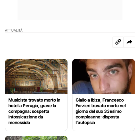
ATTUALITÀ
Musicista trovato morto in
Giallo a Ibiza, Francesco
hotel a Perugia, grave la
Forzieri trovato morto nel
compagna: sospetta
giorno del suo 33esimo
intossicazione da
compleanno: disposta
monossido
l’autopsia