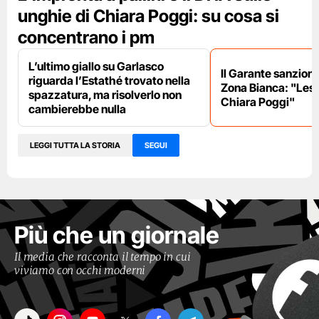
unghie di Chiara Poggi: su cosa si
concentrano i pm
L’ultimo giallo su Garlasco
Il Garante sanziona
riguarda l’Estathé trovato nella
Zona Bianca: "Lesa 
spazzatura, ma risolverlo non
Chiara Poggi"
cambierebbe nulla
LEGGI TUTTA LA STORIA
SEGUI
Più che un giornale
Il media che racconta il tempo in cui
viviamo con occhi moderni