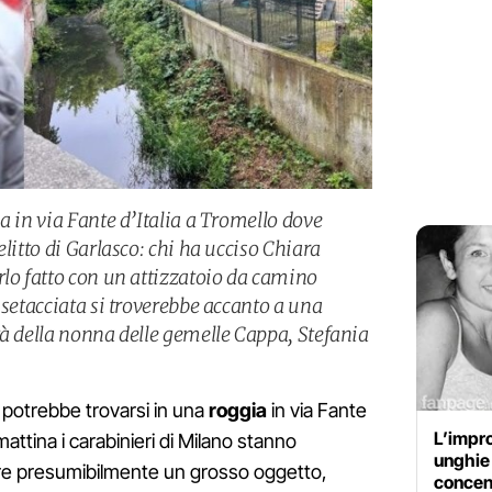
a in via Fante d’Italia a Tromello dove
elitto di Garlasco: chi ha ucciso Chiara
rlo fatto con un attizzatoio da camino
 setacciata si troverebbe accanto a una
tà della nonna delle gemelle Cappa, Stefania
potrebbe trovarsi in una
roggia
in via Fante
L’impro
attina i carabinieri di Milano stanno
unghie 
are presumibilmente un grosso oggetto,
concen