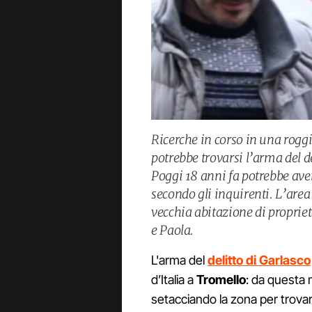
Ricerche in corso in una roggi
potrebbe trovarsi l’arma del d
Poggi 18 anni fa potrebbe ave
secondo gli inquirenti. L’area
vecchia abitazione di proprie
e Paola.
L'arma del
delitto di Garlasco
d’Italia a
Tromello
: da questa m
setacciando la zona per trov