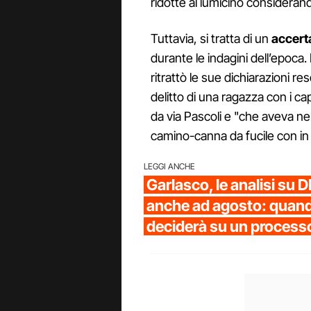
ridotte al lumicino considerand
Tuttavia, si tratta di un
accer
durante le indagini dell’epoca. 
ritrattò le sue dichiarazioni re
delitto di una ragazza con i cap
da via Pascoli e "che aveva ne
camino-canna da fucile con in 
LEGGI ANCHE
Garlasco, le analisi su 
anche ad agosto: quand
deciderà su un process