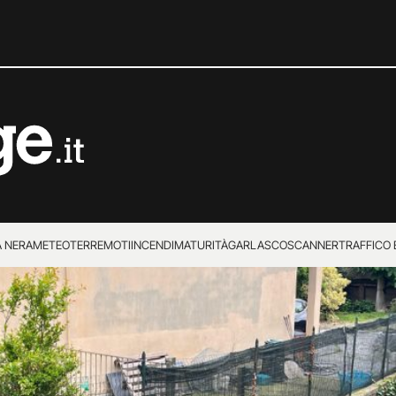
 NERA
METEO
TERREMOTI
INCENDI
MATURITÀ
GARLASCO
SCANNER
TRAFFICO E
 SUPERENALOTTO