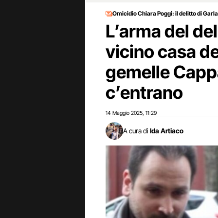
Omicidio Chiara Poggi: il delitto di Garl
L’arma del del
vicino casa de
gemelle Cappa
c’entrano
14 Maggio 2025
11:29
,
A cura di
Ida Artiaco