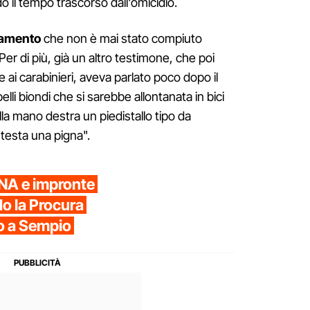
o il tempo trascorso dall'omicidio.
tamento
che non è mai stato compiuto
Per di più, già un altro testimone, che poi
se ai carabinieri, aveva parlato poco dopo il
elli biondi che si sarebbe allontanata in bici
lla mano destra un piedistallo tipo da
testa una pigna".
DNA e impronte
o la Procura
o a Sempio