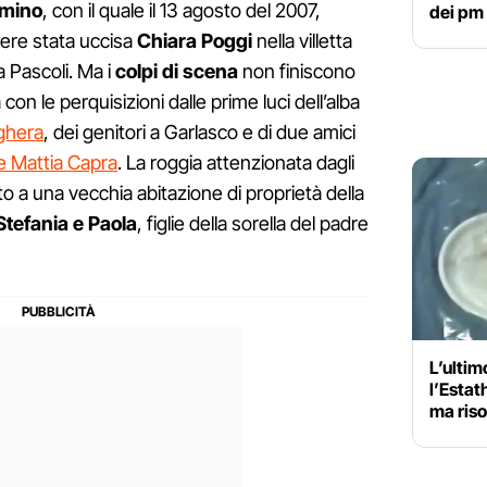
mino
, con il quale il 13 agosto del 2007,
dei pm
sere stata uccisa
Chiara Poggi
nella villetta
ia Pascoli. Ma i
colpi di scena
non finiscono
con le perquisizioni dalle prime luci dell’alba
ghera
, dei genitori a Garlasco e di due amici
e Mattia Capra
. La roggia attenzionata dagli
o a una vecchia abitazione di proprietà della
tefania e Paola
, figlie della sorella del padre
L’ultim
l’Estat
ma riso