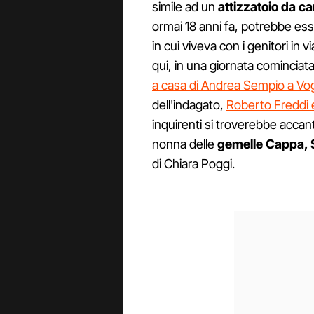
simile ad un
attizzatoio
da
ca
ormai 18 anni fa, potrebbe es
in cui viveva con i genitori in v
qui, in una giornata cominciata 
a casa di Andrea Sempio a Vo
dell'indagato,
Roberto Freddi 
inquirenti si troverebbe accant
nonna delle
gemelle Cappa, S
di Chiara Poggi.