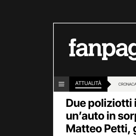
ATTUALITÀ
CRONACA
Due poliziotti 
LOTTO E
un’auto in so
Matteo Petti,