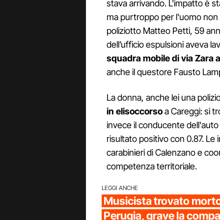
stava arrivando. L'impatto è st
ma purtroppo per l'uomo non c'è
poliziotto Matteo Petti, 59 an
dell’ufficio espulsioni aveva 
squadra mobile di via Zara 
anche il questore Fausto Lampa
La donna, anche lei una polizi
in elisoccorso
a Careggi: si tr
invece il conducente dell'auto 
risultato positivo con 0.87. Le 
carabinieri di Calenzano e coor
competenza territoriale.
LEGGI ANCHE
Musicista trovato morto 
Perugia, grave la comp