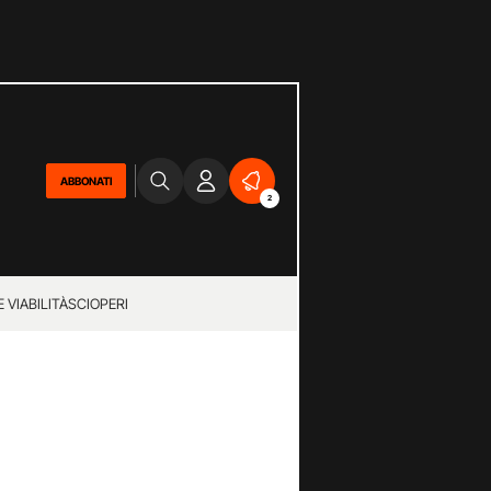
ABBONATI
2
 VIABILITÀ
SCIOPERI