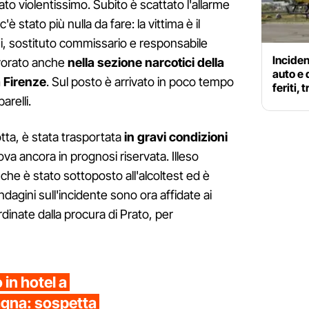
ato violentissimo. Subito è scattato l'allarme
 stato più nulla da fare: la vittima è il
ni, sostituto commissario e responsabile
Inciden
lavorato anche
nella sezione narcotici della
auto e
a Firenze
. Sul posto è arrivato in poco tempo
feriti,
relli.
otta, è stata trasportata
in gravi condizioni
ova ancora in prognosi riservata. Illeso
che è stato sottoposto all'alcoltest ed è
indagini sull'incidente sono ora affidate ai
dinate dalla procura di Prato, per
in hotel a
agna: sospetta