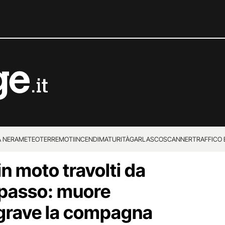
 NERA
METEO
TERREMOTI
INCENDI
MATURITÀ
GARLASCO
SCANNER
TRAFFICO E
in moto travolti da
 SUPERENALOTTO
rpasso: muore
 grave la compagna