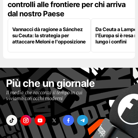
controlli alle frontiere per chi arriva
dal nostro Paese
Vannacci dà ragione a Sánchez
Da Ceuta a Lamped
su Ceuta: la strategia per
l'Europa si è resa r
attaccare Meloni e l'opposizione
lungo i confini
Più che un giornale
Il media che racconta il tempo in cui
viviamo con occhi moderni