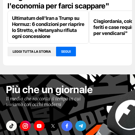
l'economia per farci scappare"
Ultimatum dell'Iran a Trump su
Cisgiordania, colon
Hormuz: 6 condizioni per riaprire
feriti e case requis
lo Stretto, e Netanyahu rifiuta
per vendicarsi"
ogni concessione
LEGGI TUTTA LA STORIA
SEGUI
Più che un giornale
Il media che racconta il tempo in cui
viviamo con occhi moderni