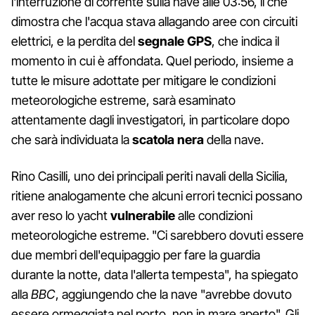
l'interruzione di corrente sulla nave alle 03:56, il che
dimostra che l'acqua stava allagando aree con circuiti
elettrici, e la perdita del
segnale
GPS
, che indica il
momento in cui è affondata. Quel periodo, insieme a
tutte le misure adottate per mitigare le condizioni
meteorologiche estreme, sarà esaminato
attentamente dagli investigatori, in particolare dopo
che sarà individuata la
scatola nera
della nave.
Rino Casilli, uno dei principali periti navali della Sicilia,
ritiene analogamente che alcuni errori tecnici possano
aver reso lo yacht
vulnerabile
alle condizioni
meteorologiche estreme. "Ci sarebbero dovuti essere
due membri dell'equipaggio per fare la guardia
durante la notte, data l'allerta tempesta", ha spiegato
alla
BBC
, aggiungendo che la nave "avrebbe dovuto
essere ormeggiata nel porto, non in mare aperto". Gli