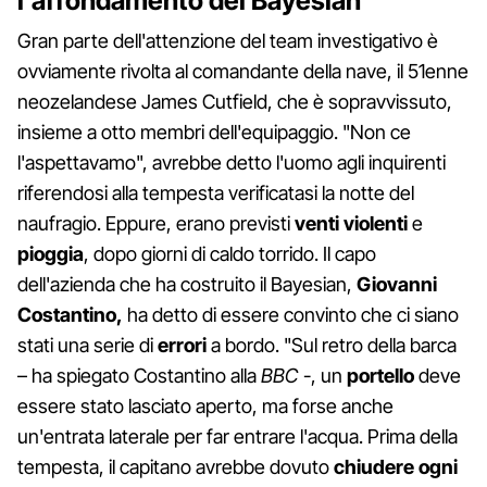
l'affondamento del Bayesian
Gran parte dell'attenzione del team investigativo è
ovviamente rivolta al comandante della nave, il 51enne
neozelandese James Cutfield, che è sopravvissuto,
insieme a otto membri dell'equipaggio. "Non ce
l'aspettavamo", avrebbe detto l'uomo agli inquirenti
riferendosi alla tempesta verificatasi la notte del
naufragio. Eppure, erano previsti
venti violenti
e
pioggia
, dopo giorni di caldo torrido. Il capo
dell'azienda che ha costruito il Bayesian,
Giovanni
Costantino,
ha detto di essere convinto che ci siano
stati una serie di
errori
a bordo. "Sul retro della barca
– ha spiegato Costantino alla
BBC
-, un
portello
deve
essere stato lasciato aperto, ma forse anche
un'entrata laterale per far entrare l'acqua. Prima della
tempesta, il capitano avrebbe dovuto
chiudere ogni