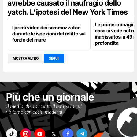
avrebbe causato il naufragio dello
yatch. L’ipotesi del New York Times
Le prime immagini 
I primi video dei sommozzatori
cosa si vede nel rel
durante le ispezioni del relitto sul
inabissatosi a 49 m
fondo del mare
profondità
MOSTRA ALTRO
SEGUI
Più che un giornale
Il media che racconta il tempo in cui
viviamo con occhi moderni