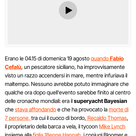
Erano le 04.15 di domenica 19 agosto
quando
Fabio
Cefalù
, un pescatore siciliano, ha improvvisamente
visto un razzo accendersi in mare, mentre infuriava il
maltempo. Nessuno avrebbe potuto immaginare che
qualche ora dopo quell'evento sarebbe finito al centro
delle cronache mondiali: era il
superyacht
Bayesian
che
stava affondando
e che ha provocato la
morte di
7 persone,
tra cui il cuoco di bordo,
Recaldo Thomas
,
il proprietario della barca a vela, il tycoon
Mike Lynch
insieme alla
figlia 18enne Hannah
, i coniugi Bloomer e