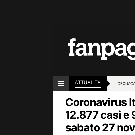
ATTUALITÀ
CRONACA
Coronavirus Ita
LOTTO E
12.877 casi e 9
sabato 27 no