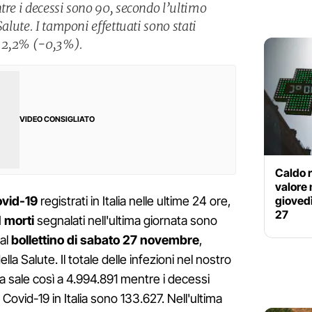
tre i decessi sono 90, secondo l’ultimo
Salute. I tamponi effettuati sono stati
al 2,2% (-0,3%).
VIDEO CONSIGLIATO
Caldo r
valore 
giovedì
ovid-19
registrati in Italia nelle ultime 24 ore,
27
I
morti
segnalati nell'ultima giornata sono
al
bollettino di sabato 27 novembre
,
la Salute. Il totale delle infezioni nel nostro
ia sale così a 4.994.891 mentre i decessi
a Covid-19 in Italia sono 133.627. Nell'ultima