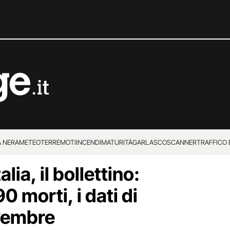
 NERA
METEO
TERREMOTI
INCENDI
MATURITÀ
GARLASCO
SCANNER
TRAFFICO E
lia, il bollettino:
 SUPERENALOTTO
0 morti, i dati di
vembre