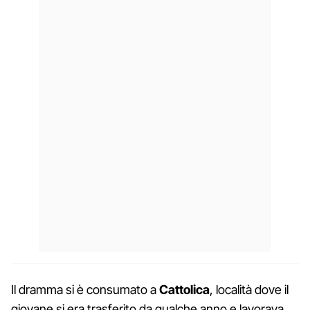
Il dramma si è consumato a
Cattolica
, località dove il
giovane si era trasferito da qualche anno e lavorava