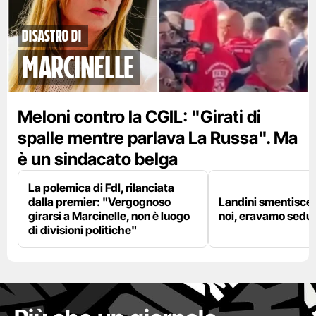
disastro di
marcinelle
Meloni contro la CGIL: "Girati di
spalle mentre parlava La Russa". Ma
è un sindacato belga
La polemica di FdI, rilanciata
dalla premier: "Vergognoso
Landini smentisce
girarsi a Marcinelle, non è luogo
noi, eravamo sedut
di divisioni politiche"