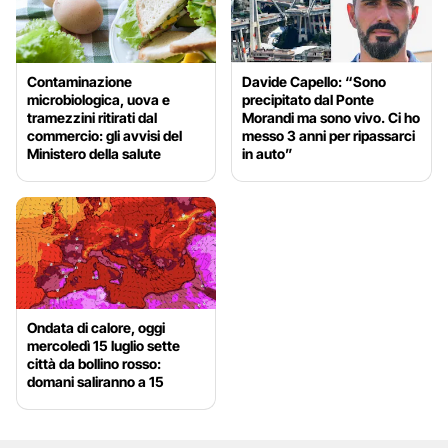
Contaminazione
Davide Capello: “Sono
microbiologica, uova e
precipitato dal Ponte
tramezzini ritirati dal
Morandi ma sono vivo. Ci ho
commercio: gli avvisi del
messo 3 anni per ripassarci
Ministero della salute
in auto”
Ondata di calore, oggi
mercoledì 15 luglio sette
città da bollino rosso:
domani saliranno a 15