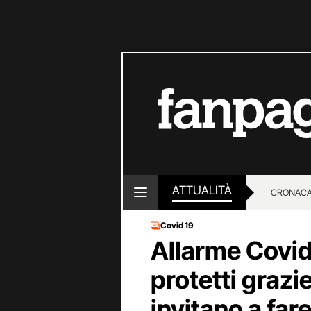
ATTUALITÀ
CRONACA
Covid 19
LOTTO E
Allarme Covid i
protetti grazi
invitano a fare