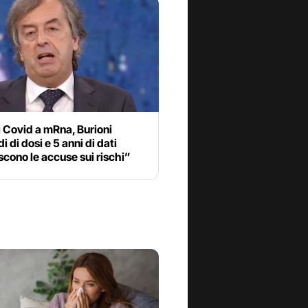
 Covid a mRna, Burioni
i di dosi e 5 anni di dati
cono le accuse sui rischi”