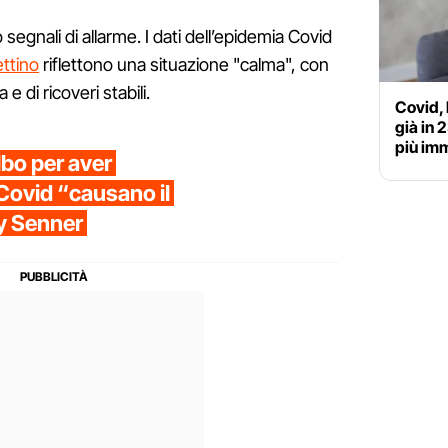
segnali di allarme. I dati dell’epidemia Covid
ettino
riflettono una situazione "calma", con
e di ricoveri stabili.
Covid, 
già in 
più im
lbo per aver
-Covid “causano il
ny Senner