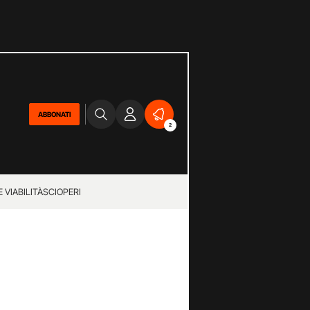
ABBONATI
2
 VIABILITÀ
SCIOPERI