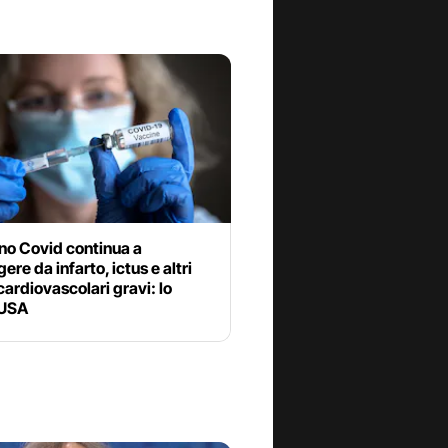
ino Covid continua a
ere da infarto, ictus e altri
cardiovascolari gravi: lo
 USA