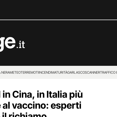
 NERA
METEO
TERREMOTI
INCENDI
MATURITÀ
GARLASCO
SCANNER
TRAFFICO E
 SUPERENALOTTO
n Cina, in Italia più
e al vaccino: esperti
 il richiamo