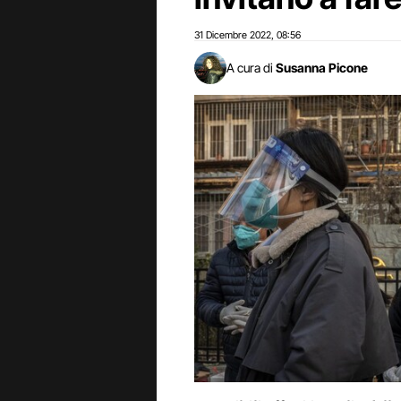
31 Dicembre 2022
08:56
,
A cura di
Susanna Picone