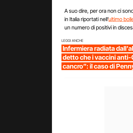
A suo dire, per ora non ci sono 
in Italia riportati nell’
ultimo boll
un numero di positivi in discesa 
LEGGI ANCHE
Infermiera radiata dall’a
detto che i vaccini anti
cancro”: il caso di Pen