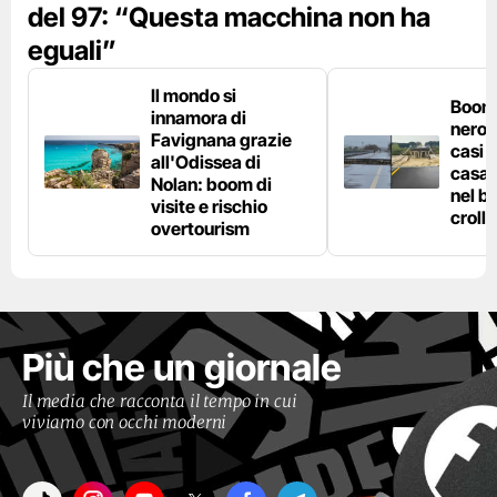
del 97: “Questa macchina non ha
eguali”
Il mondo si
Boom 
innamora di
nero n
Favignana grazie
casi d
all'Odissea di
casa 
Nolan: boom di
nel bo
visite e rischio
crolla
overtourism
Più che un giornale
Il media che racconta il tempo in cui
viviamo con occhi moderni