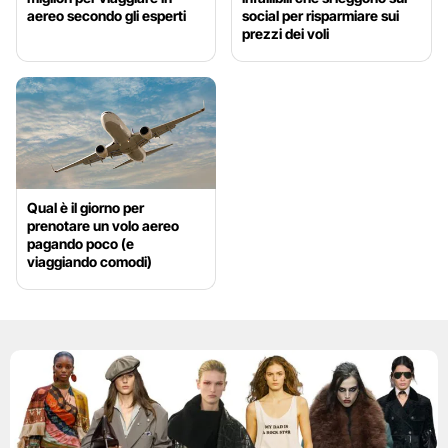
aereo secondo gli esperti
social per risparmiare sui
prezzi dei voli
Qual è il giorno per
prenotare un volo aereo
pagando poco (e
viaggiando comodi)