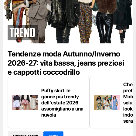
Trend
Tendenze moda Autunno/Inverno
2026-27: vita bassa, jeans preziosi
e cappotti coccodrillo
Chemi
Puffy skirt, le
prefe
gonne più trendy
Middl
dell'estate 2026
soluzi
assomigliano a una
look e
nuvola
indos
sera