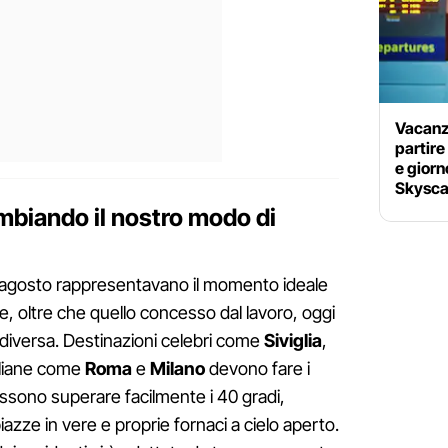
Vacanz
partir
e gior
Skysca
ambiando il nostro modo di
 e agosto rappresentavano il momento ideale
e, oltre che quello concesso dal lavoro, oggi
e diversa. Destinazioni celebri come
Siviglia
,
taliane come
Roma
e
Milano
devono fare i
sono superare facilmente i 40 gradi,
iazze in vere e proprie fornaci a cielo aperto.