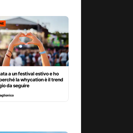
ONE
ata a un festival estivo e ho
perché la whycation è il trend
gio da seguire
Paglionico