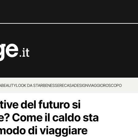
A
BEAUTY
LOOK DA STAR
BENESSERE
CASA
DESIGN
VIAGGI
OROSCOPO
ive del futuro si
e? Come il caldo sta
modo di viaggiare