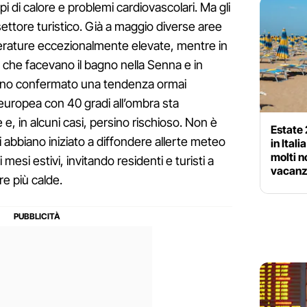
lpi di calore e problemi cardiovascolari. Ma gli
settore turistico. Già a maggio diverse aree
perature eccezionalmente elevate, mentre in
 che facevano il bagno nella Senna e in
hanno confermato una tendenza ormai
à europea con 40 gradi all’ombra sta
 e, in alcuni casi, persino rischioso. Non è
Estate 
abbiano iniziato a diffondere allerte meteo
in Ital
molti 
mesi estivi, invitando residenti e turisti a
vacan
re più calde.