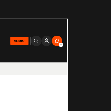
ABBONATI
2