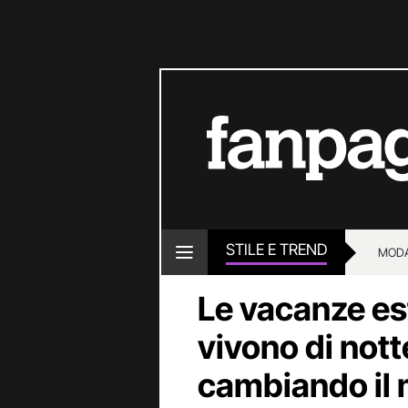
STILE E TREND
MOD
Le vacanze est
vivono di nott
cambiando il 