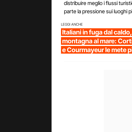
distribuire meglio i flussi turi
parte la pressione sui luoghi più
LEGGI ANCHE
Italiani in fuga dal caldo
montagna al mare: Cort
e Courmayeur le mete p