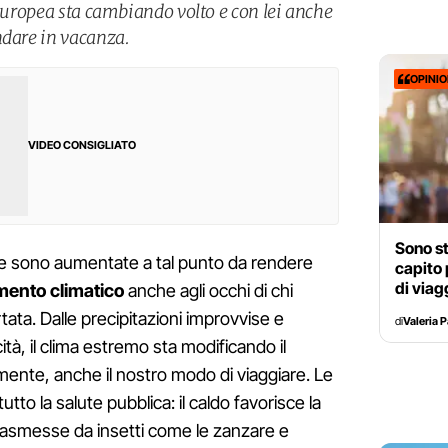
 europea sta cambiando volto e con lei anche
ndare in vacanza.
OPINI
VIDEO CONSIGLIATO
Sono st
ure sono aumentate a tal punto da rendere
capito 
di viag
ento climatico
anche agli occhi di chi
tata. Dalle precipitazioni improvvise e
di
Valeria 
cità, il clima estremo sta modificando il
lmente, anche il nostro modo di viaggiare. Le
to la salute pubblica: il caldo favorisce la
trasmesse da insetti come le zanzare e