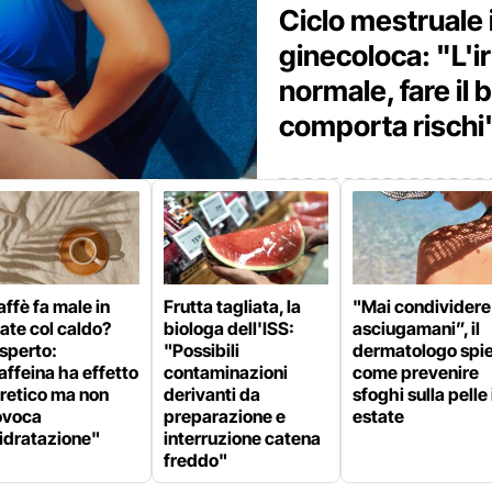
Ciclo mestruale i
ginecoloca: "L'ir
normale, fare il
comporta rischi
caffè fa male in
Frutta tagliata, la
"Mai condividere
ate col caldo?
biologa dell'ISS:
asciugamani”, il
sperto:
"Possibili
dermatologo spi
ffeina ha effetto
contaminazioni
come prevenire
retico ma non
derivanti da
sfoghi sulla pelle 
ovoca
preparazione e
estate
idratazione"
interruzione catena
freddo"