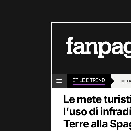
STILE E TREND
MOD
Le mete turis
l’uso di infrad
Terre alla Sp