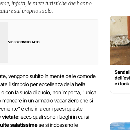
erse, infatti, le mete turistiche che hanno
lzature sul proprio suolo.
VIDEO CONSIGLIATO
Sandali
state, vengono subito in mente delle comode
dell’es
e i loo
te il simbolo per eccellenza della bella
 con la suola di cuoio, non importa, l'unica
 mancare in un armadio vacanziero che si
nveniente" è che in alcuni paesi queste
e
vietate
: ecco quali sono i luoghi in cui si
ulte salatissime
se si indossano le