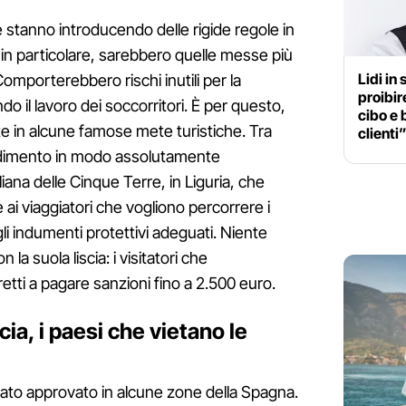
 stanno introducendo delle rigide regole in
o, in particolare, sarebbero quelle messe più
Lidi in
omporterebbero rischi inutili per la
proibir
do il lavoro dei soccorritori. È per questo,
cibo e 
e in alcune famose mete turistiche. Tra
clienti
vedimento in modo assolutamente
liana delle Cinque Terre, in Liguria, che
ai viaggiatori che vogliono percorrere i
gli indumenti protettivi adeguati. Niente
 la suola liscia: i visitatori che
tti a pagare sanzioni fino a 2.500 euro.
ia, i paesi che vietano le
ato approvato in alcune zone della Spagna.