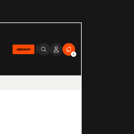
ABBONATI
2