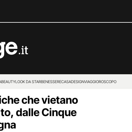
A
BEAUTY
LOOK DA STAR
BENESSERE
CASA
DESIGN
VIAGGI
OROSCOPO
tiche che vietano
ito, dalle Cinque
agna