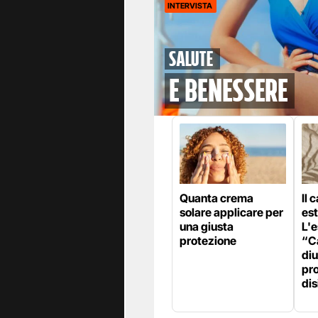
INTERVISTA
Salute
e benessere
Quanta crema
Il 
solare applicare per
est
una giusta
L'e
protezione
“Ca
diu
pr
dis