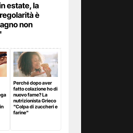
n estate, la
regolarità è
 bagno non
"
Perché dopo aver
fatto colazione ho di
ega
nuovo fame? La
nutrizionista Grieco
in
"Colpa di zuccheri e
farine"