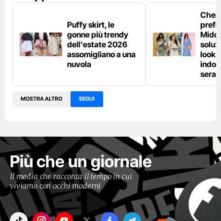
Chemi
Puffy skirt, le
prefe
gonne più trendy
Middl
dell'estate 2026
soluzi
assomigliano a una
look e
nuvola
indos
sera
MOSTRA ALTRO
SEGUI
Più che un giornale
Il media che racconta il tempo in cui
viviamo con occhi moderni