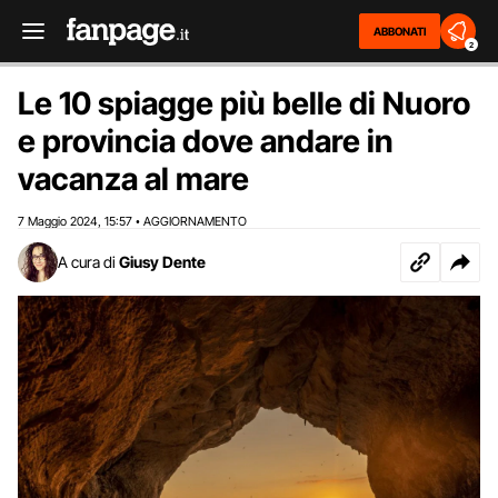
ABBONATI
2
Le 10 spiagge più belle di Nuoro
e provincia dove andare in
vacanza al mare
7 Maggio 2024
15:57
AGGIORNAMENTO
,
•
A cura di
Giusy Dente