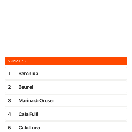
SOMMARIO
1
Berchida
2
Baunei
3
Marina di Orosei
4
Cala Fuili
5
Cala Luna