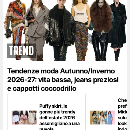
Trend
Tendenze moda Autunno/Inverno
2026-27: vita bassa, jeans preziosi
e cappotti coccodrillo
Chemi
Puffy skirt, le
prefe
gonne più trendy
Middl
dell'estate 2026
soluzi
assomigliano a una
look e
nuvola
indos