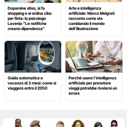
Dopamine sites, si fa
Arte e intelligenza
shopping e si ordina cibo
artificiale: Marco Melgrati
per finta: lo psicologo
racconta come sta
Lavenia “Le notifiche
cambiando il mondo
creano dipendenza”
dell’illustrazione
Guida automatica e
Perché usare l’intelligenza
vacanze di 3 mesi: come si
artificiale per prenotare
viaggerà entro il 2050
viaggi potrebbe rivelarsi un
errore