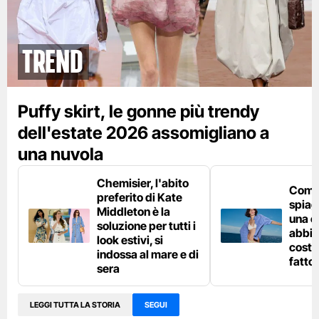
Trend
Puffy skirt, le gonne più trendy
dell'estate 2026 assomigliano a
una nuvola
Chemisier, l'abito
Come 
preferito di Kate
spiag
Middleton è la
una c
soluzione per tutti i
abbin
look estivi, si
costu
indossa al mare e di
fatto
sera
LEGGI TUTTA LA STORIA
SEGUI