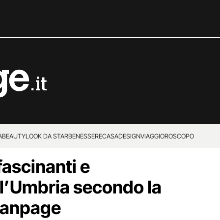
A
BEAUTY
LOOK DA STAR
BENESSERE
CASA
DESIGN
VIAGGI
OROSCOPO
fascinanti e
ll’Umbria secondo la
Fanpage