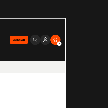
ABBONATI
2