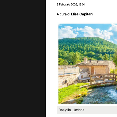
8 Febbraio 2026
13:01
,
A cura di
Elisa Capitani
Rasiglia, Umbria