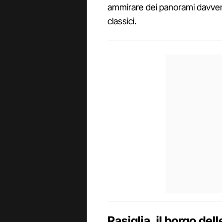
ammirare dei panorami davvero
classici.
Rasiglia, il borgo del