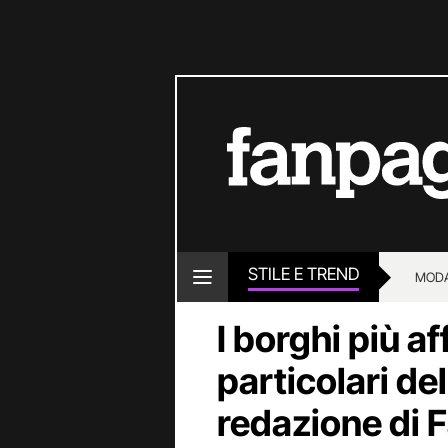
STILE E TREND
MOD
I borghi più af
particolari de
redazione di 