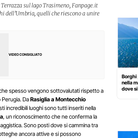
a Terrazza sul lago Trasimeno, Fanpage.it
hi dell’Umbria, quelli che riescono a unire
VIDEO CONSIGLIATO
Borghi 
nella m
dove si
i che spesso vengono sottovalutati rispetto a
o Perugia. Da
Rasiglia a Montecchio
i incredibili luoghi sono tutti inseriti nella
ia
, un riconoscimento che ne conferma la
esaggistica. Sono posti dove si cammina tra
botteghe ancora attive e si possono