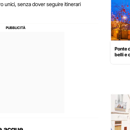
 unici, senza dover seguire itinerari
Ponte d
belli e 
le acque