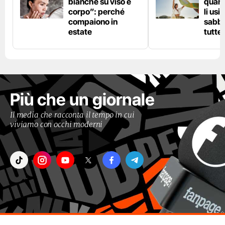
bianche su viso e
quand
corpo”: perché
li usi
compaiono in
sabbi
estate
tutte 
Più che un giornale
Il media che racconta il tempo in cui
viviamo con occhi moderni