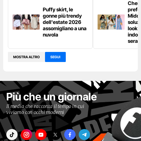
Chemi
Puffy skirt, le
prefe
gonne più trendy
Middl
dell'estate 2026
soluzi
assomigliano a una
look e
nuvola
indos
sera
MOSTRA ALTRO
SEGUI
Più che un giornale
Il media che racconta il tempo in cui
viviamo con occhi moderni