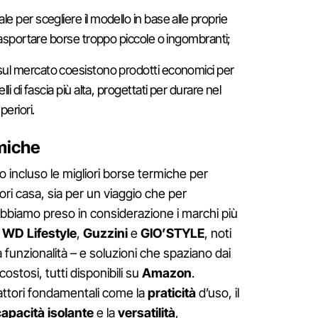
 per scegliere il modello in base alle proprie
trasportare borse troppo piccole o ingombranti;
ul mercato coesistono prodotti economici per
li di fascia più alta, progettati per durare nel
periori.
rmiche
 incluso le migliori borse termiche per
ri casa, sia per un viaggio che per
 Abbiamo preso in considerazione i marchi più
e
WD Lifestyle
,
Guzzini
e
GIO’STYLE
, noti
la funzionalità – e soluzioni che spaziano dai
 costosi, tutti disponibili su
Amazon
.
attori fondamentali come la
praticità
d’uso, il
capacità isolante
e la
versatilità
,