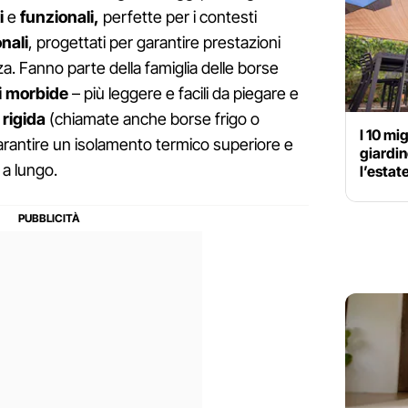
i
e
funzionali,
perfette per i contesti
nali
, progettati per garantire prestazioni
. Fanno parte della famiglia delle borse
i morbide
– più leggere e facili da piegare e
 rigida
(chiamate anche borse frigo o
I 10 mig
i garantire un isolamento termico superiore e
giardin
a lungo.
l’estat