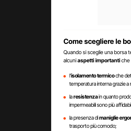
Come scegliere le b
Quando si sceglie una borsa t
alcuni
aspetti importanti
che n
l’
isolamento termico
che det
temperatura interna grazie a ri
la
resistenza
in quanto prodot
impermeabili sono più affidabi
la presenza di
maniglie erg
trasporto più comodo;