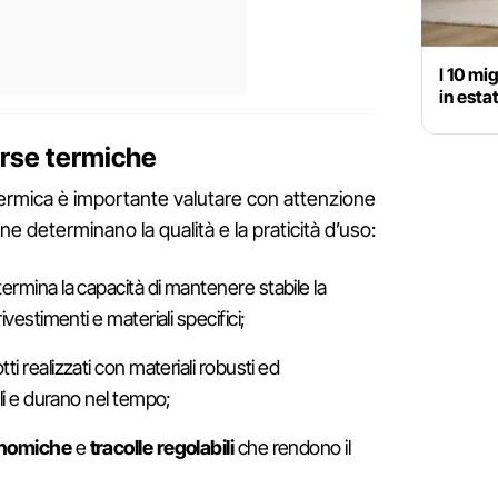
I 10 mi
in esta
orse termiche
ermica è importante valutare con attenzione
e determinano la qualità e la praticità d’uso:
ermina la capacità di mantenere stabile la
vestimenti e materiali specifici;
ti realizzati con materiali robusti ed
li e durano nel tempo;
onomiche
e
tracolle regolabili
che rendono il