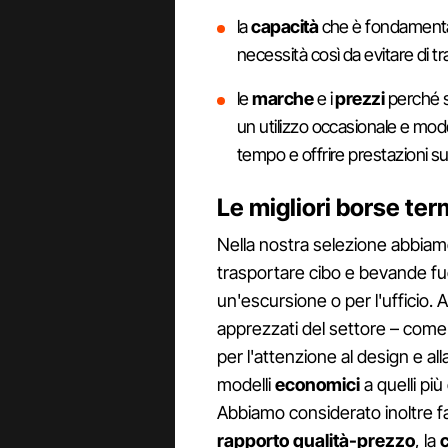
la
capacità
che è fondamentale
necessità così da evitare di 
le
marche
e i
prezzi
perché s
un utilizzo occasionale e model
tempo e offrire prestazioni su
Le migliori borse te
Nella nostra selezione abbiamo
trasportare cibo e bevande fuo
un'escursione o per l'ufficio.
apprezzati del settore – com
per l'attenzione al design e al
modelli
economici
a quelli più
Abbiamo considerato inoltre f
rapporto qualità-prezzo
, la