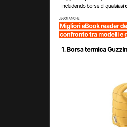
includendo borse di qualsiasi
LEGGI ANCHE
Migliori eBook reader d
confronto tra modelli e 
1. Borsa termica Guzzi