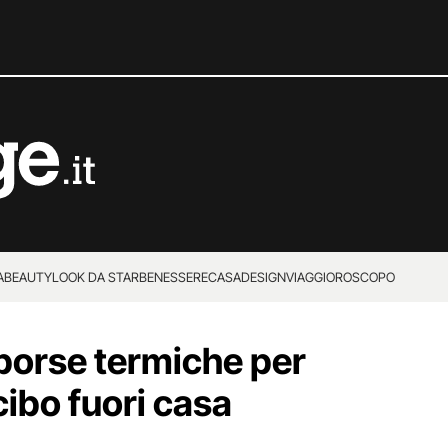
A
BEAUTY
LOOK DA STAR
BENESSERE
CASA
DESIGN
VIAGGI
OROSCOPO
 borse termiche per
cibo fuori casa