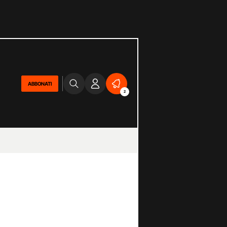
ABBONATI
2